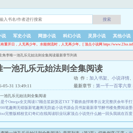
搜索
小说
军史小说
网游小说
科幻小说
灵异小说
其他小说
有重开日，人无再少年。水能倒流时，人无再少年。[ 顶点小说网 https://www.23xs.inf
 主角李唯一池孔乐元始法则全集阅读最新章节列表
唯一池孔乐元始法则全集阅读
动 作：
加入书架
、
小说详情
5-31 13:49:11
最新章节：
第一千一百零六章
李唯一池孔乐元始法则全集阅读
是个Omega全文阅读17
顾念笙尉羡迟TXT 下载
铁血悍将李云龙完整
庆余年手打
200笔趣阁无错版
新笔趣阁无防盗小说书源
会员书架最新章节
醉书楼免费阅读
墨
txt完整版精校
玄幻奇幻在线阅读
职业玩家顶点小说
凭什么她一回头我就在百度
阅读
玄幻奇幻手打无错字版50
反派大佬不让抱【穿书】无防盗小说
玄幻奇幻全文