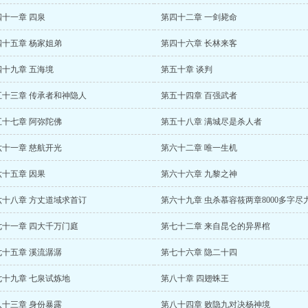
四十一章 四泉
第四十二章 一剑毙命
四十五章 杨家姐弟
第四十六章 长林来客
四十九章 五海境
第五十章 谈判
五十三章 传承者和神隐人
第五十四章 百强武者
五十七章 阿弥陀佛
第五十八章 满城尽是杀人者
六十一章 慈航开光
第六十二章 唯一生机
六十五章 因果
第六十六章 九黎之神
六十八章 方丈道域求首订
第六十九章 虫杀慕容筱两章8000多字尽
七十一章 四大千万门庭
第七十二章 来自昆仑的异界棺
七十五章 溪流潺潺
第七十六章 隐二十四
七十九章 七泉试炼地
第八十章 四翅蛛王
八十三章 身份暴露
第八十四章 败隐九对决杨神境