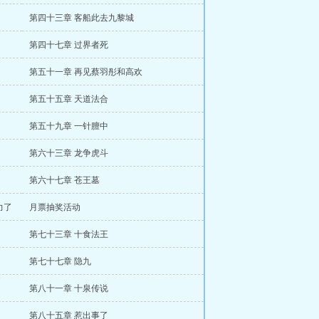
第四十三章 客船此去九黎城
第四十七章 过界者死
第五十一章 再见蔡羽彤和高欢
第五十五章 天道法合
第五十九章 一针膻中
第六十三章 龙争虎斗
第六十七章 苍王墓
力了
月票抽奖活动
第七十三章 十食法王
第七十七章 隐九
第八十一章 十泉传说
第八十五章 惹出事了