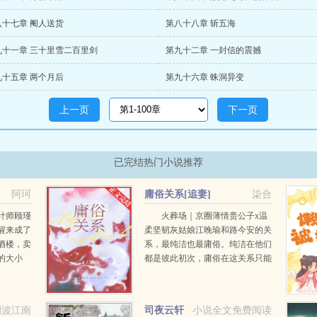
八十七章 阉人送货
第八十八章 斩五海
九十一章 三十里雪二百里剑
第九十二章 一封信的震撼
九十五章 两个月后
第九十六章 蛛洞异变
上一页
下一页
已完结热门小说推荐
阿珂
庸俗关系[追妻]
柒合
计师顾瑾
火葬场｜京圈薄情贵公子x温
醒来成了
柔坚韧灰姑娘江晚瑜和路今安的关
酒楼，卖
系，最纯洁也最庸俗。纯洁在他们
的大小
都是彼此初次，庸俗在这关系只能
大郡主，
点到为止。结束时两个人说好一拍
选秀，设
两散，各自为安。有人问路今安，
一眼钟
对江晚瑜动过心吗？...
烟波江南
司夜云轩
小说全文免费阅读
救...