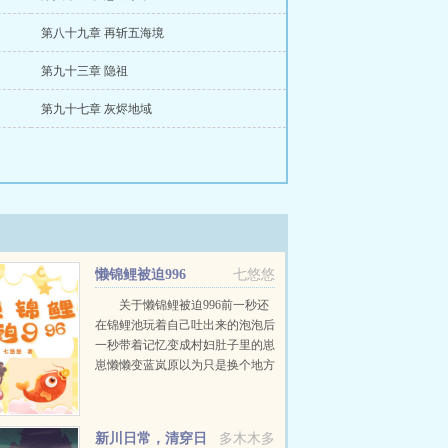
第八十九章 再斩五海境
第九十三章 隐祖
第九十七章 灰烬地域
懒锦鲤被迫996
七悠悠
关于懒锦鲤被迫996前一秒还
在锦鲤池玩着自己吐出来的泡泡后
一秒带着记忆变成村妇肚子里的崽
崽懒懒变蓝岚原以为只是换个地方
继续吐泡泡玩可谁能告诉她为什么
家里这么破又这么穷啊？还一大家
子一起逃荒？这样的家庭真的能养
新川日常，清穿日
多木木多
活懒懒吗？事实证明，还...