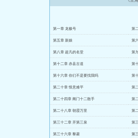
《主
第一章 龙极号
第二
第五章 新娘
第六
第八章 超凡的名堂
第
第十二章 赤县古道
第
第十六章 你们不是要找我吗
第
第二十章 恨意难平
第
第二十四章 阐门十二散手
第
第二十八章 朝霞万里
第
第三十二章 开第三泉
第
第三十六章 黎菱
第