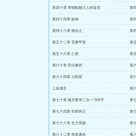
第四十章 青铜船舰主人的旨意
第
第四十四章 缺钱
第
第四十八章 御虫士
第
第五十二章 苍黎甲首
第
第五十六章 仁稻
第
第六十章 四分黎州
第
第六十四章 少阳星
第
上架感言
第
第七十章 姚关繁华二合一7000字
第
第七十四章 剑斩薛正
第
第七十八章 念力突破
第
第八十二章 尧音袭杀
第