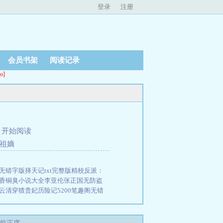
登录
注册
会员书架
阅读记录
o]
、
开始阅读
 祖嫡
无错字版
择天记txt完整版精校
反派：
香铜臭小说大全
李亚伦张正国无防盗
云
清穿猹贵妃历险记5200笔趣阁无错
阅读
}