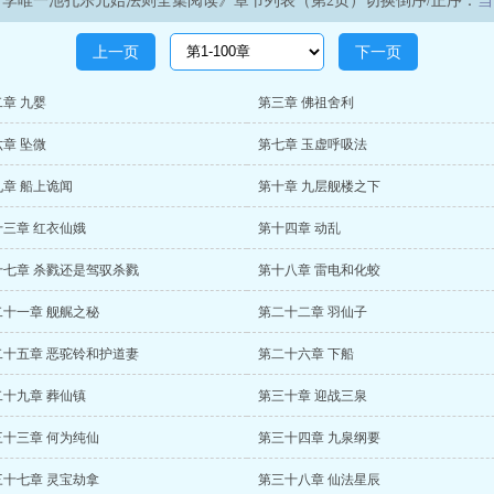
角李唯一池孔乐元始法则全集阅读》章节列表（第2页）切换倒序/正序：
当
上一页
下一页
章 九婴
第三章 佛祖舍利
章 坠微
第七章 玉虚呼吸法
九章 船上诡闻
第十章 九层舰楼之下
十三章 红衣仙娥
第十四章 动乱
十七章 杀戮还是驾驭杀戮
第十八章 雷电和化蛟
二十一章 舰艉之秘
第二十二章 羽仙子
二十五章 恶驼铃和护道妻
第二十六章 下船
二十九章 葬仙镇
第三十章 迎战三泉
三十三章 何为纯仙
第三十四章 九泉纲要
三十七章 灵宝劫拿
第三十八章 仙法星辰