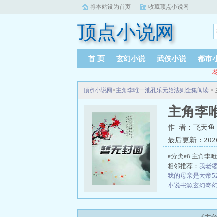
将本站设为首页
收藏顶点小说网
顶点小说网
首 页
玄幻小说
武侠小说
都市
花
顶点小说网
>
主角李唯一池孔乐元始法则全集阅读
>
主角李
作 者：飞天鱼
最后更新：2026-0
#分类#8 主角
相邻推荐：
我老婆
我的母亲是大帝5
小说书源
玄幻奇幻
版
深空彼岸免费