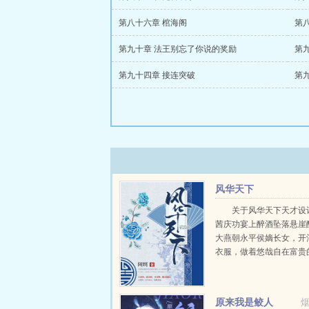
第八十六章 棺海阁
第
第九十章 法王别忘了你说的奖励
第
第九十四章 接连突破
第
风华天下
关于风华天下天才设
茜庆功宴上醉酒坠落悬崖
大燕朝永平侯嫡长女，开
衣服，做着悠哉自在富贵
姐，却一不小心得罪了三
本想离家避祸又恰逢皇帝
计想要落选，却又被皇上
原来我是鲛人
情，她才发现皇上竟是她曾经