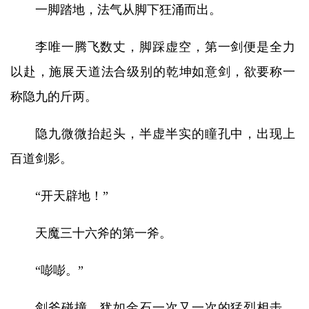
一脚踏地，法气从脚下狂涌而出。
李唯一腾飞数丈，脚踩虚空，第一剑便是全力
以赴，施展天道法合级别的乾坤如意剑，欲要称一
称隐九的斤两。
隐九微微抬起头，半虚半实的瞳孔中，出现上
百道剑影。
“开天辟地！”
天魔三十六斧的第一斧。
“嘭嘭。”
剑斧碰撞，犹如金石一次又一次的猛烈相击，