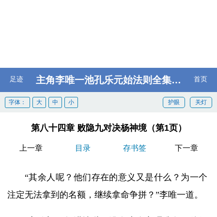
主角李唯一池孔乐元始法则全集阅读
足迹
首页
字体：
大
中
小
护眼
关灯
第八十四章 败隐九对决杨神境（第1页）
上一章
目录
存书签
下一章
“其余人呢？他们存在的意义又是什么？为一个
注定无法拿到的名额，继续拿命争拼？”李唯一道。