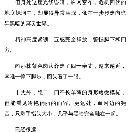
但身处这座光线昏暗，蛛网密布，危机四伏的
地底蛛洞中，却显得异常幽深，像在一步步走向诡
异黑暗的冥灵世界。
精神高度紧绷，五感完全释放，警惕脚下和四
方。
向那株紫色肉苁蓉走了四十余丈，越来越近，
李唯一停下脚步，回头看了一眼。
十丈外，隐二十四纤长单薄的身形略微模糊，
但能看见冷艳俏丽的面容。更远处，血河边的尧
音，只剩手指头大小，几乎与黑暗完全融在一起。
已经很远。