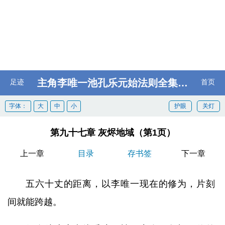
主角李唯一池孔乐元始法则全集阅读
足迹
首页
字体：
大
中
小
护眼
关灯
第九十七章 灰烬地域（第1页）
上一章
目录
存书签
下一章
五六十丈的距离，以李唯一现在的修为，片刻
间就能跨越。