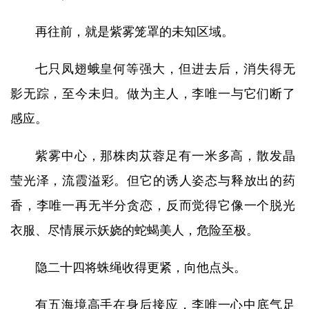
再往前，就是紫雾笼罩的未知区域。
七只凤翅蛾皇何等强大，但进去后，消失得无
影无踪，至今未归。做为主人，李唯一与它们断了
感应。
紫雾中心，那株肉苁蓉足有一米多高，散发晶
莹光泽，流霞溢彩。但它的诱人姿态与释放出的药
香，李唯一再无半分贪恋，反而觉得它像一个脱光
衣服、尽情展示妖娆的蛇蝎美人，危险至极。
隐二十四将蛛绳收得更紧，向他点头。
有五海境高手在身后接应，李唯一心中底气足