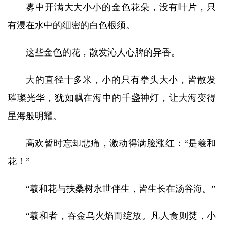
雾中开满大大小小的金色花朵，没有叶片，只
有浸在水中的细密的白色根须。
这些金色的花，散发沁人心脾的异香。
大的直径十多米，小的只有拳头大小，皆散发
璀璨光华，犹如飘在海中的千盏神灯，让大海变得
星海般明耀。
高欢暂时忘却悲痛，激动得满脸涨红：“是羲和
花！”
“羲和花与扶桑树永世伴生，皆生长在汤谷海。”
“羲和者，吞金乌火焰而绽放。凡人食则焚，小