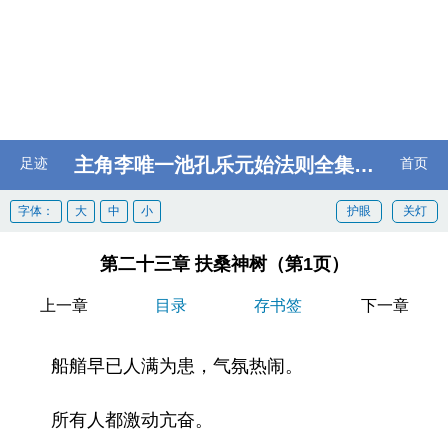
主角李唯一池孔乐元始法则全集阅读
足迹
首页
字体：
大
中
小
护眼
关灯
第二十三章 扶桑神树（第1页）
上一章
目录
存书签
下一章
船艏早已人满为患，气氛热闹。
所有人都激动亢奋。