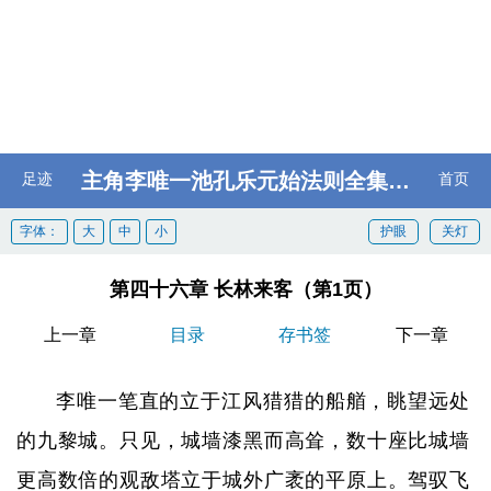
主角李唯一池孔乐元始法则全集阅读
足迹
首页
字体：
大
中
小
护眼
关灯
第四十六章 长林来客（第1页）
上一章
目录
存书签
下一章
李唯一笔直的立于江风猎猎的船艏，眺望远处
的九黎城。只见，城墙漆黑而高耸，数十座比城墙
更高数倍的观敌塔立于城外广袤的平原上。驾驭飞