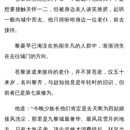
想要接触关怀一二，但被身边友人谈笑推挤，起哄
一般向城中而去。他只得吩咐身边一位老仆，前去
接待。
黎菱早已淹没在热闹非凡的人群中，渐渐消失
在去往城门的方向。
苍黎派遣来接待的老仆，并不算苍老，仅五十
来岁，名叫黎齐，与赵知拙竟是年轻时的旧识，但
前者已是第七泉修为。
他道：“今晚少族长他们肯定是去天阁为四姑娘
接风洗尘，那里是九黎城最奢华、最风花雪月的地
方，只有大族子弟、顶尖武修才消费得起，赵兄当