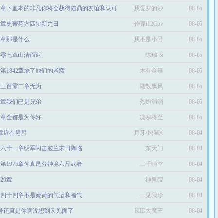
13章下血本的非凡你将会获得陆鼎的友谊和认可
我爱罗的沙
08-05
53章史蒂芬方四崭新之日
作家i12Cpv
08-05
29章那是什么
我不是小号
08-05
百零七章山清而返
陈瑞聪
08-05
第1842章烧了他们的老窝
木有金箍
08-05
千三百零二章无为
随散飘风
08-05
00章我们已是兄弟
烈焰滔滔
08-05
27章全都是为你好
凛寒将至
08-05
0章近在咫尺
月牙小猫咪
08-04
百六十一章明军闪击波兰末日降临
东天门
08-04
第1975章你真是分神境六品武者
三千晴空
08-04
329章
神泉院
08-04
百四十四章不是秦荷的气运和福气
一见我珍
08-04
零号还真是你啊没想到又见面了
KID大魔王
08-04