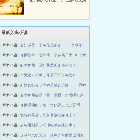
世。因为这职业，亲人远离还没朋
友，他也无所谓。后来，他进入了
恐怖游戏中医院里，忽然出现流血
泪的女鬼，跑着跳着说要...
最新入库小说
[网游小说]
丑妃逆袭：王爷花式追妻！
岁岁年年
[网游小说]
直播测字：我的榜一全在局子里
狗十六
[网游小说]
四岁奶团，又把暴君爹爹整崩溃了
[网游小说]
全民双人求生：开局匹配青梅女神
是青青卿呀
[网游小说]
新婚1001夜：病娇总裁真难缠
玩小偶
乔桥
[网游小说]
五岁奶团称霸七零，两眼一睁嘎嘎乱杀
[网游小说]
直播通阴间，榜一大佬砸出亿万冥币
三只松子
[网游小说]
觉醒弹幕后，炮灰良娣扶摇直上了
榆桃儿
[网游小说]
从头甜到尾，痞帅校草在线追妻！
银桑桑
[网游小说]
反派兽崽奶又凶！咸鱼饲主躺赢成国宠
一朵甜花