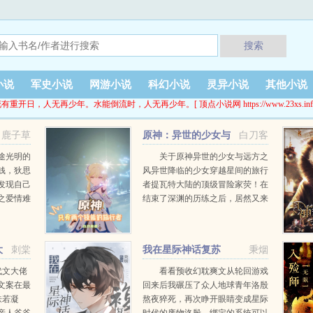
搜索
小说
军史小说
网游小说
科幻小说
灵异小说
其他小说
有重开日，人无再少年。水能倒流时，人无再少年。[ 顶点小说网 https://www.23xs.inf
鹿子草
原神：异世的少女与
白刀客
远方之风
途光明的
关于原神异世的少女与远方之
钱，狄思
风异世降临的少女穿越星间的旅行
发现自己
者提瓦特大陆的顶级冒险家荧！在
之爱情难
结束了深渊的历练之后，居然又来
是未来娱
到了一个末世的修仙世界，在惯例
回忆里的
的昏迷之前，她听到一个悠远的声
.
音对她说道外来之人，你的旅途，
大
刺棠
我在星际神话复苏
秉烟
不应在此。提瓦特...
代文大佬
看看预收幻耽爽文从轮回游戏
文案在最
回来后我碾压了众人地球青年洛殷
肤若凝
熬夜猝死，再次睁开眼睛变成星际