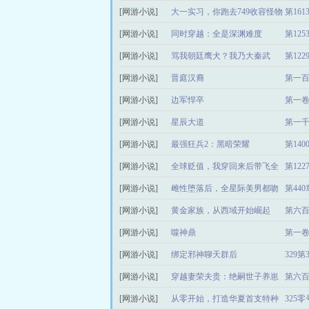
[网游小说]
大一实习，你跑去749收容怪物
第16
[网游小说]
同时穿越：全是深渊难度
第12
[网游小说]
骂我朝廷鹰犬？我乃大秦武
第12
[网游小说]
圣！
晋庭汉裔
第一
[网游小说]
边军悍卒
第一卷
[网游小说]
星辰大道
第一
[网游小说]
最强狂兵2：黑暗荣耀
第14
[网游小说]
全球贬值，我穿回来后带飞全
第12
[网游小说]
家！
雌性堕落后，全星际美男都吻
第44
[网游小说]
上来
黄金家族，从西域开始崛起
第六
[网游小说]
噬神鼎
第一卷
[网游小说]
绑定邪神聊天群后
329第
[网游小说]
穿越妻荣夫贵：绝嗣世子养崽
第六
[网游小说]
从零开始，打造华夏首支特种
325