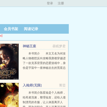
登录
注册
会员书架
阅读记录
o]
神秘王座
昼眠梦君
本书简介 本文又名为何攻
略人物都想反向攻略我唐都穿越进
了一款克系背景的恋爱游戏中，身
份是宇宙中一座神秘丛生的荒星总
督。身为总督，他必须永远保持理
性。建设领地，发展经济，降低星
球上神秘事件出现的概...
入殓师[无限]
菁芸
本书简介陈星瑜是个入殓师，
给死者洗漱，整理妆发，还给人缝
制漂亮的衣服，让人体面离开人