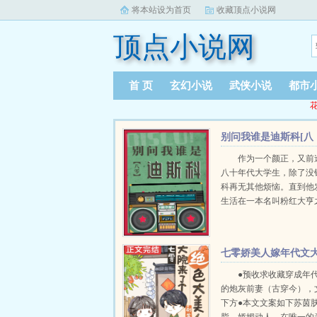
将本站设为首页
收藏顶点小说网
顶点小说网
首 页
玄幻小说
武侠小说
都市
花
别问我谁是迪斯科[八
零]
作为一个颜正，又前
八十年代大学生，除了没
科再无其他烦恼。直到他
生活在一本名叫粉红大亨
逃我手的书里。书中女主
乐业女大亨，而他是女主
短命白月光！按照剧情，..
七零娇美人嫁年代文
佬
●预收求收藏穿成年
的炮灰前妻（古穿今），
下方●本文文案如下苏茵