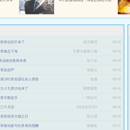
亲人爷爷
时代的废物洛殷，绑定的系统可以
 在梦
给他生存天数，代价是让这些已经
本年代文
消退的传说在当代重现，于是洛殷
按照系统给出的金手...
59章再也回不来了
南方椰湾
08-06
79章秦总下海
不要大脑要小脑
08-06
0章汤姆克鲁斯杀青
笑三哈
08-06
37章血葫芦
海晏山
08-06
第2002章吾愿往杀人泄恨
金佛
08-06
百九十九章沙虫来了
@qimiaoPNbKx1
螃蟹慢爬
08-06
16章不断提升
一阵乱写
08-06
3三个月后
0历史的天空0
08-06
81章那就等大婚之日
瑜兰瑾
08-06
88章被动参与任务者的报酬
南极蓝
08-05