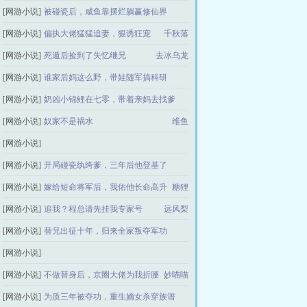
[网游小说]
被碰瓷后，咸鱼靠摆烂躺赢修仙界
橘子渡
[网游小说]
偏执大佬猛猛追妻，狠诱狂宠
怡不小心
千秋落
[网游小说]
死遁后捡到了失忆继兄
去冰乌龙
[网游小说]
谁家后妈这么野，带娃随军搞科研
[网游小说]
奶凶小锦鲤在七零，带着亲妈去找爹
墨轻愁
[网游小说]
奴家不是祸水
奶凶颖儿
维鱼
[网游小说]
失明五年她失望至极，离婚渣父子悔哭了
[网游小说]
开局碰瓷纨绔爹，三年后他登基了
琪琪私语
[网游小说]
嫁给短命将军后，我佑他长命高升
抹茶红豆
糖狸
[网游小说]
追我？程总请先挂我专家号
远风梨
[网游小说]
替兄出征十年，归来全家叛夺军功
[网游小说]
玉小酒
闺女来自未来，我的恩爱爸妈怎么变对抗组了
[网游小说]
不做替身后，京圈大佬为我折腰
妙喵喵
[网游小说]
为质三年被夺功，重生嫡女杀穿族谱
满船清梦压星河