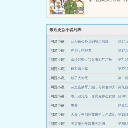
脂，娇媚动人，在唯一的
去世后，孤苦无依。
中，她终于得知自己是一
中的炮灰女配，被人...
最近更新小说列表
[网游小说]
从乡镇公务员到权力巅峰
第17
[网游小说]
序列：吃神者
第17
[网游小说]
华娱1990，我是电影厂厂长
第71
[网游小说]
玩家请上车
第32
[网游小说]
妙手大仙医
第一卷
[网游小说]
从皇宫禁军开始，分身遍御天
第九
[网游小说]
下
吞天混沌经：开局先吞圣女修
第20
[网游小说]
为
史鉴
序章1
[网游小说]
大秦：开局扶苏被贬，忽悠他
第13
[网游小说]
造反
天灾第十年跟我去种田
第20