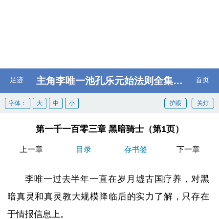
主角李唯一池孔乐元始法则全集阅读
足迹
首页
字体：
大
中
小
护眼
关灯
第一千一百零三章 黑暗骑士（第1页）
上一章
目录
存书签
下一章
李唯一过去半年一直在岁月墟古国疗养，对黑
暗真灵和真灵教大规模降临后的实力了解，只存在
于情报信息上。