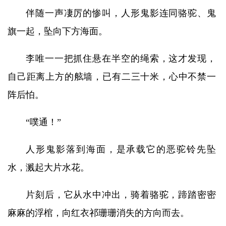
伴随一声凄厉的惨叫，人形鬼影连同骆驼、鬼
旗一起，坠向下方海面。
李唯一一把抓住悬在半空的绳索，这才发现，
自己距离上方的舷墙，已有二三十米，心中不禁一
阵后怕。
“噗通！”
人形鬼影落到海面，是承载它的恶驼铃先坠
水，溅起大片水花。
片刻后，它从水中冲出，骑着骆驼，蹄踏密密
麻麻的浮棺，向红衣祁珊珊消失的方向而去。