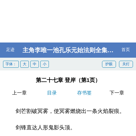
主角李唯一池孔乐元始法则全集阅读
足迹
首页
字体：
大
中
小
护眼
关灯
第二十七章 登岸（第1页）
上一章
目录
存书签
下一章
剑芒割破冥雾，使冥雾燃烧出一条火焰裂痕。
剑锋直达人形鬼影头顶。