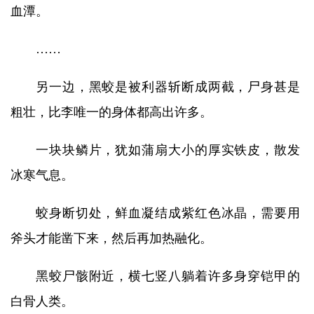
血潭。
……
另一边，黑蛟是被利器斩断成两截，尸身甚是
粗壮，比李唯一的身体都高出许多。
一块块鳞片，犹如蒲扇大小的厚实铁皮，散发
冰寒气息。
蛟身断切处，鲜血凝结成紫红色冰晶，需要用
斧头才能凿下来，然后再加热融化。
黑蛟尸骸附近，横七竖八躺着许多身穿铠甲的
白骨人类。