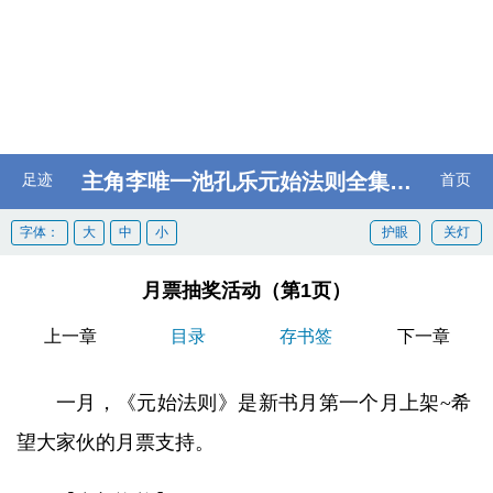
主角李唯一池孔乐元始法则全集阅读
足迹
首页
字体：
大
中
小
护眼
关灯
月票抽奖活动（第1页）
上一章
目录
存书签
下一章
一月，《元始法则》是新书月第一个月上架~希
望大家伙的月票支持。