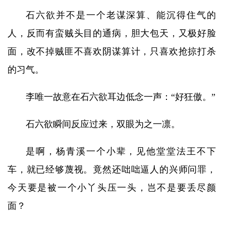
石六欲并不是一个老谋深算、能沉得住气的
人，反而有蛮贼头目的通病，胆大包天，又极好脸
面，改不掉贼匪不喜欢阴谋算计，只喜欢抢掠打杀
的习气。
李唯一故意在石六欲耳边低念一声：“好狂傲。”
石六欲瞬间反应过来，双眼为之一凛。
是啊，杨青溪一个小辈，见他堂堂法王不下
车，就已经够蔑视。竟然还咄咄逼人的兴师问罪，
今天要是被一个小丫头压一头，岂不是要丢尽颜
面？