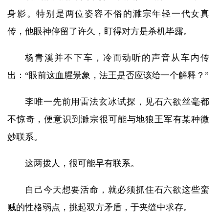
身影。特别是两位姿容不俗的濉宗年轻一代女真
传，他眼神停留了许久，盯得对方是杀机毕露。
杨青溪并不下车，冷而动听的声音从车内传
出：“眼前这血腥景象，法王是否应该给一个解释？”
李唯一先前用雷法玄冰试探，见石六欲丝毫都
不惊奇，便意识到濉宗很可能与地狼王军有某种微
妙联系。
这两拨人，很可能早有联系。
自己今天想要活命，就必须抓住石六欲这些蛮
贼的性格弱点，挑起双方矛盾，于夹缝中求存。