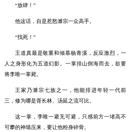
“放肆！”
他这话，自是惹怒濉宗一众高手。
“找死！”
王道真最是敬重和倾慕杨青溪，反应激烈，一
人之身形化为五道幻影。一掌排山倒海而去，欲要
将李唯一掌毙。
王家乃濉宗七族之一，他能排进年轻一代前
三，修为哪是胥长林、汤延之流可比。
这一掌，李唯一避无可避，只感前方一堵高不
可攀的神墙压来，要让他粉身碎骨。