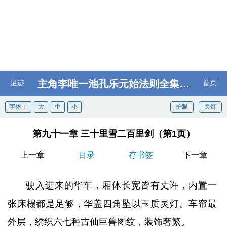
主角李唯一池孔乐元始法则全集阅读
足迹
首页
字体：
大
中
小
护眼
关灯
第九十一章 三十里雪二百里剑（第1页）
上一章
目录
存书签
下一章
驶入进来的华车，厢体长宽皆有丈许，内置一
张床榻都是足够，华盖四角坠以玉质灵灯。车帘最
外层，绣织六七种古仙巨兽图纹，装饰奢繁。