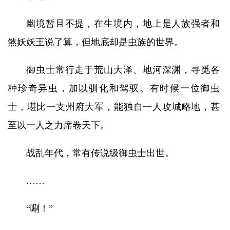
幽境暂且不提，在生境内，地上是人族强者和
煞妖妖王说了算，但地底却是虫族的世界。
御虫士常行走于荒山大泽、地河深渊，寻觅各
种珍奇异虫，加以驯化和驾驭。有时候一位御虫
士，堪比一支州府大军，能独自一人攻城略地，甚
至以一人之力席卷天下。
战乱年代，常有传说级御虫士出世。
……
“唰！”