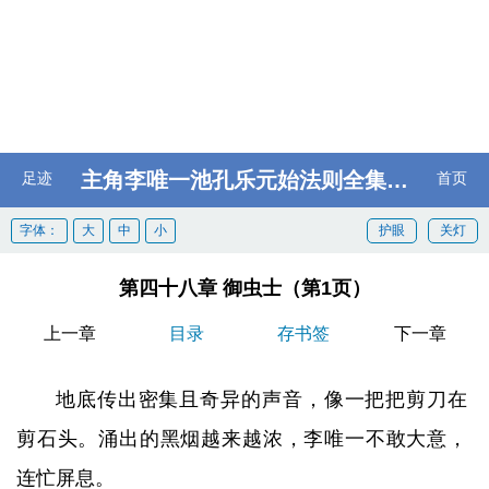
主角李唯一池孔乐元始法则全集阅读
足迹
首页
字体：
大
中
小
护眼
关灯
第四十八章 御虫士（第1页）
上一章
目录
存书签
下一章
地底传出密集且奇异的声音，像一把把剪刀在
剪石头。涌出的黑烟越来越浓，李唯一不敢大意，
连忙屏息。