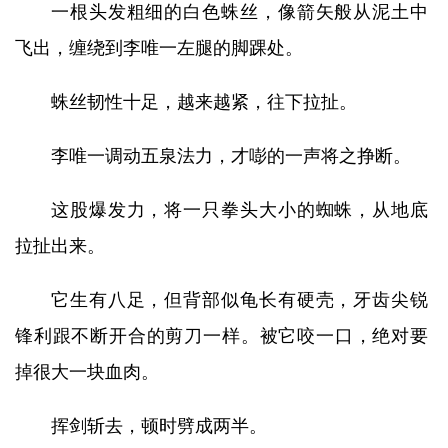
一根头发粗细的白色蛛丝，像箭矢般从泥土中
飞出，缠绕到李唯一左腿的脚踝处。
蛛丝韧性十足，越来越紧，往下拉扯。
李唯一调动五泉法力，才嘭的一声将之挣断。
这股爆发力，将一只拳头大小的蜘蛛，从地底
拉扯出来。
它生有八足，但背部似龟长有硬壳，牙齿尖锐
锋利跟不断开合的剪刀一样。被它咬一口，绝对要
掉很大一块血肉。
挥剑斩去，顿时劈成两半。