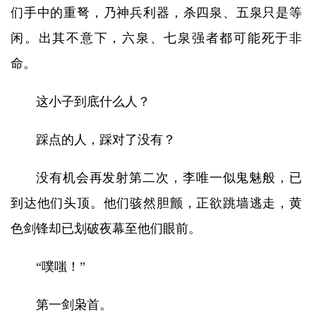
们手中的重弩，乃神兵利器，杀四泉、五泉只是等
闲。出其不意下，六泉、七泉强者都可能死于非
命。
这小子到底什么人？
踩点的人，踩对了没有？
没有机会再发射第二次，李唯一似鬼魅般，已
到达他们头顶。他们骇然胆颤，正欲跳墙逃走，黄
色剑锋却已划破夜幕至他们眼前。
“噗嗤！”
第一剑枭首。