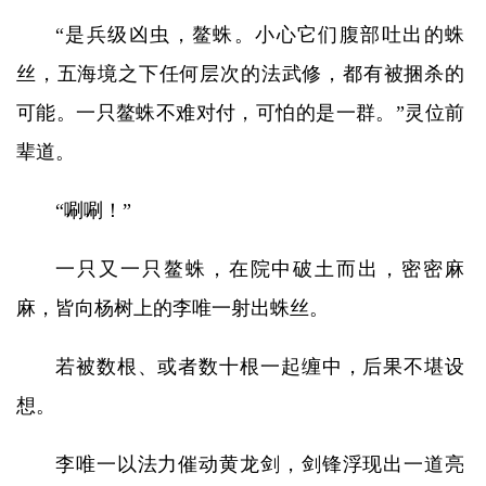
“是兵级凶虫，鳌蛛。小心它们腹部吐出的蛛
丝，五海境之下任何层次的法武修，都有被捆杀的
可能。一只鳌蛛不难对付，可怕的是一群。”灵位前
辈道。
“唰唰！”
一只又一只鳌蛛，在院中破土而出，密密麻
麻，皆向杨树上的李唯一射出蛛丝。
若被数根、或者数十根一起缠中，后果不堪设
想。
李唯一以法力催动黄龙剑，剑锋浮现出一道亮