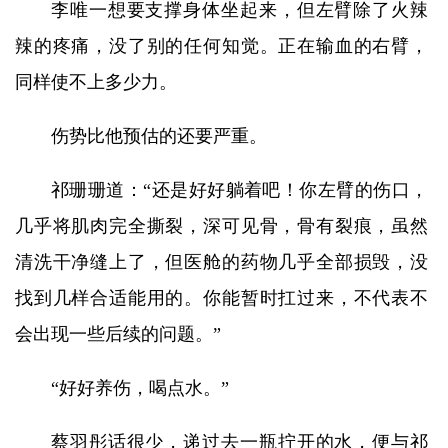
李唯一想要支撑身体坐起来，但左臂除了火辣
辣的疼痛，没了别的任何知觉。正在输血的右臂，
同样使不上多少力。
伤势比他预估的还要严重。
祁珊珊道：“还是好好躺着吧！你左臂的伤口，
几乎将肌肉完全撕裂，深可见骨，骨有裂痕，虽然
清洗干净缝上了，但医舱的药物几乎全部损毁，没
找到几样合适能用的。你能暂时扛过来，不代表不
会出现一些后续的问题。”
“好好养伤，喝点水。”
蔡羽彤话很少，递过去一瓶拧开的水，便与祁