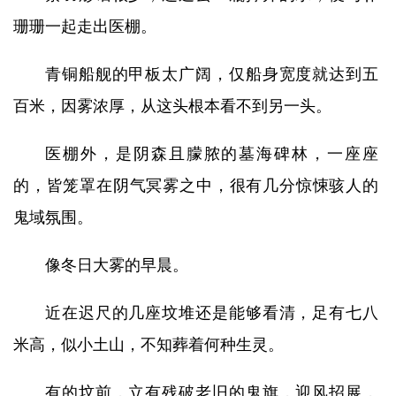
珊珊一起走出医棚。
青铜船舰的甲板太广阔，仅船身宽度就达到五
百米，因雾浓厚，从这头根本看不到另一头。
医棚外，是阴森且朦脓的墓海碑林，一座座
的，皆笼罩在阴气冥雾之中，很有几分惊悚骇人的
鬼域氛围。
像冬日大雾的早晨。
近在迟尺的几座坟堆还是能够看清，足有七八
米高，似小土山，不知葬着何种生灵。
有的坟前，立有残破老旧的鬼旗，迎风招展，