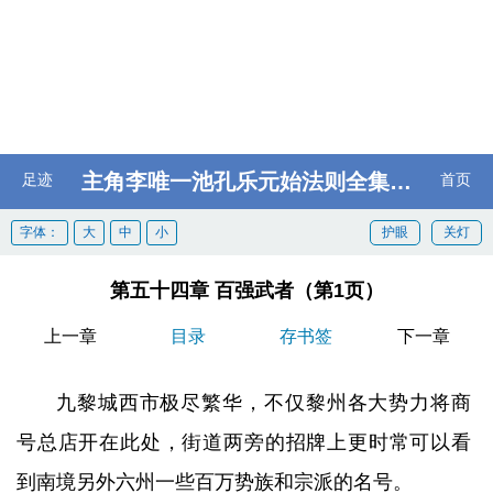
主角李唯一池孔乐元始法则全集阅读
足迹
首页
字体：
大
中
小
护眼
关灯
第五十四章 百强武者（第1页）
上一章
目录
存书签
下一章
九黎城西市极尽繁华，不仅黎州各大势力将商
号总店开在此处，街道两旁的招牌上更时常可以看
到南境另外六州一些百万势族和宗派的名号。