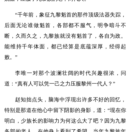
“千年前，象征九黎魁首的那件顶级法器失踪，
后面无论谁做魁首，各部都不服气，明争暗斗不
断，久而久之，九黎族就没有魁首了，各自为政。
能维持千年体面，都已经算是底蕴深厚，经得起
败。”
李唯一对那个波澜壮阔的时代兴趣很浓，问
道：“真有人可以凭一己之力压服黎州一代人？”
赵知拙点头，脑海中浮现出许多不好的回忆，
特别是那道在他心中留下阴影的身影，道：“现在你
明白，少族长的影响力为何这么大了吧？因为九黎
各部的老人，在他身上看到了希望。当年九黎族年