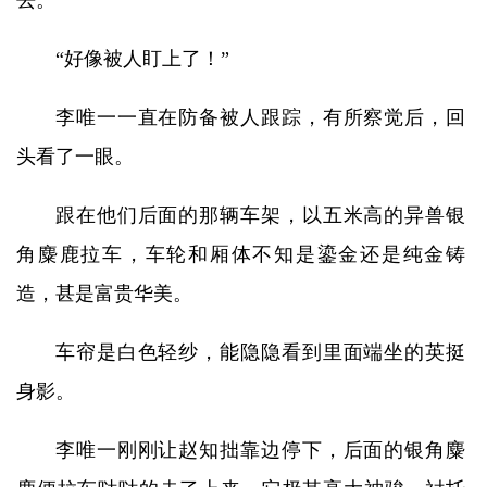
去。
“好像被人盯上了！”
李唯一一直在防备被人跟踪，有所察觉后，回
头看了一眼。
跟在他们后面的那辆车架，以五米高的异兽银
角麋鹿拉车，车轮和厢体不知是鎏金还是纯金铸
造，甚是富贵华美。
车帘是白色轻纱，能隐隐看到里面端坐的英挺
身影。
李唯一刚刚让赵知拙靠边停下，后面的银角麋