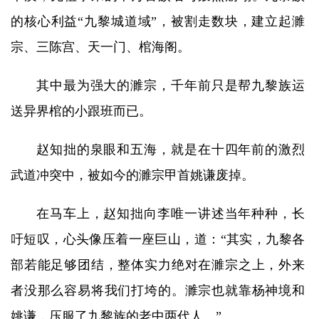
的核心利益“九黎城道域”，被割走数块，建立起濉
宗、三陈宫、天一门、棺海阁。
其中最为强大的濉宗，千年前只是帮九黎族运
送异界棺的小跟班而已。
赵知拙的泉眼和五海，就是在十四年前的激烈
武道冲突中，被如今的濉宗甲首姚谦废掉。
在马车上，赵知拙向李唯一讲述当年种种，长
吁短叹，心头像压着一座巨山，道：“其实，九黎各
部若能足够团结，整体实力绝对在濉宗之上，外来
者没那么容易将我们打垮的。濉宗也就靠杨神境和
姚谦，压服了九黎族的老中两代人。”