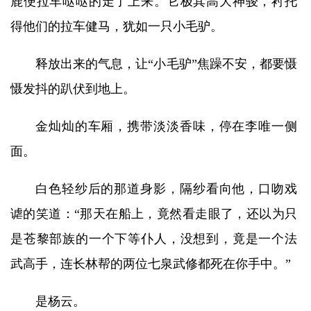
鹿便拉车哒哒的走了上来。它极其高大神骏，衬托
得他们的拉车健马，犹如一只小毛驴。
释放出来的气息，让“小毛驴”焦躁不安，都要慑
慑发抖的趴伏到地上。
金灿灿的车厢，携带淡淡香味，停在李唯一侧
面。
白色轻纱后的那道身影，隔纱看向他，口吻戏
谑的笑道：“那天在船上，竟然看走眼了，还以为只
是苍黎部族的一个下等仆人，没想到，竟是一个法
武高手，连长林帮的两位七泉武修都死在你手中。”
是杨云。