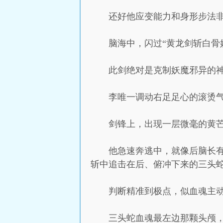
还好他应变能力和身形步法
脑海中，闪过“黄龙剑斩白骨
此剑绝对是克制妖魔邪异的
李唯一调动右足足心的滚烫
剑锋上，出现一层微毫的黄
他急速奔逃中，就像后脑长
斩中追击在后、俯冲下来的三头
判断精准到极点，似血魂主
三头蛇血魂最左边那颗头颅