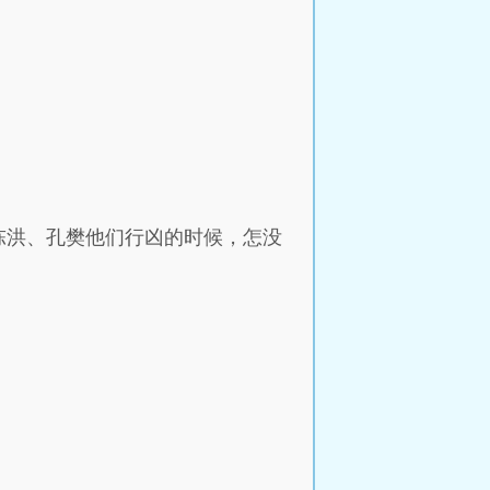
陈洪、孔樊他们行凶的时候，怎没
。