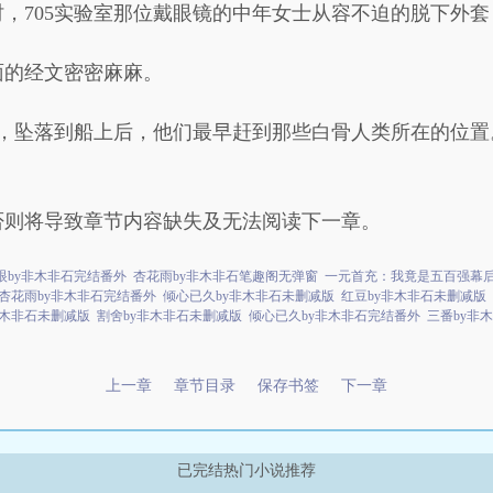
，705实验室那位戴眼镜的中年女士从容不迫的脱下外
面的经文密密麻麻。
年，坠落到船上后，他们最早赶到那些白骨人类所在的位
否则将导致章节内容缺失及无法阅读下一章。
眼by非木非石完结番外
杏花雨by非木非石笔趣阁无弹窗
一元首充：我竟是五百强幕
杏花雨by非木非石完结番外
倾心已久by非木非石未删减版
红豆by非木非石未删减版
非木非石未删减版
割舍by非木非石未删减版
倾心已久by非木非石完结番外
三番by非
上一章
章节目录
保存书签
下一章
已完结热门小说推荐