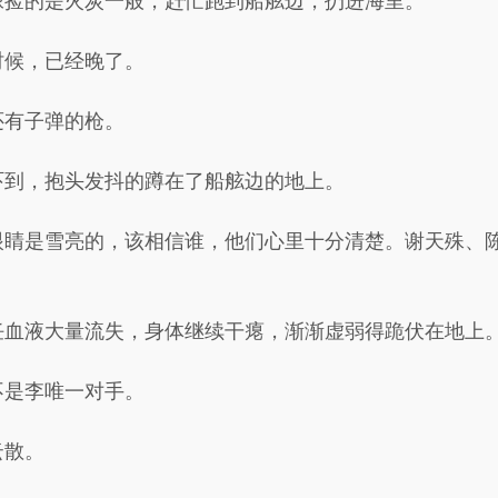
像捡的是火炭一般，赶忙跑到船舷边，扔进海里。
时候，已经晚了。
还有子弹的枪。
吓到，抱头发抖的蹲在了船舷边的地上。
眼睛是雪亮的，该相信谁，他们心里十分清楚。谢天殊、
任血液大量流失，身体继续干瘪，渐渐虚弱得跪伏在地上
不是李唯一对手。
云散。