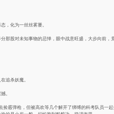
形态，化为一丝丝雾屡。
半分那股对未知事物的忌惮，眼中战意旺盛，大步向前，
人在追杀妖魔。
震撼。
想去捡霰弹枪，但被高欢等几个解开了绑缚的科考队员一