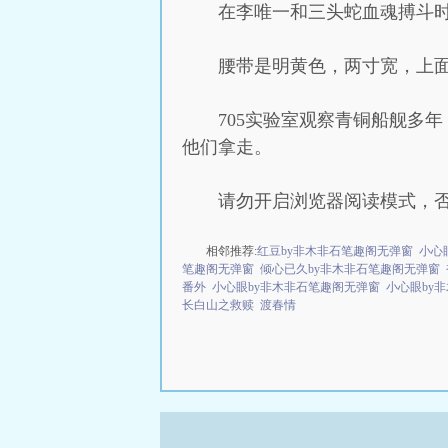
在李唯一和三头蛇血魂搏斗时
腰带是明黄色，两寸宽，上
705实验室观察青铜船舰多
他们拿走。
请勿开启浏览器阅读模式，
相邻推荐:
红豆by非木非石笔趣阁无弹窗
小心
笔趣阁无弹窗
倾心已久by非木非石笔趣阁无弹窗
番外
小心眼by非木非石笔趣阁无弹窗
小心眼by
长白山之救赎
渡春情