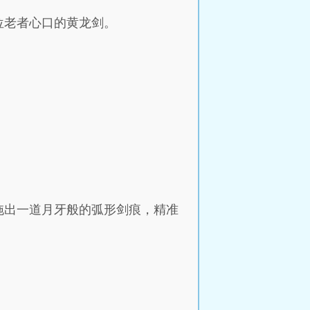
位老者心口的黄龙剑。
拖出一道月牙般的弧形剑痕，精准