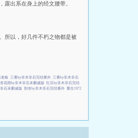
套，露出系在身上的经文腰带。
置。所以，好几件不朽之物都是被
后老板
三番by非木非石完结番外
三番by非木非石
杏花雨by非木非石未删减版
红豆by非木非石完结
木非石未删减版
割舍by非木非石完结番外
重生1972