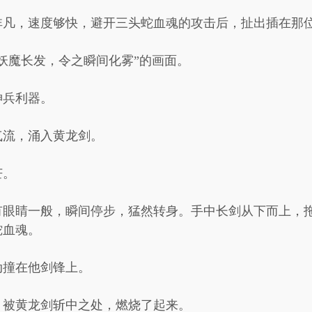
非凡，速度够快，避开三头蛇血魂的攻击后，扯出插在那
妖魔长发，令之瞬间化雾”的画面。
神兵利器。
气流，涌入黄龙剑。
芒。
有眼睛一般，瞬间停步，猛然转身。手中长剑从下而上，
蛇血魂。
动撞在他剑锋上。
，被黄龙剑斩中之处，燃烧了起来。