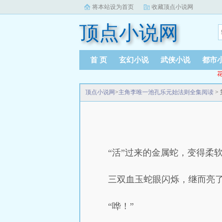
将本站设为首页
收藏顶点小说网
顶点小说网
首 页
玄幻小说
武侠小说
都市
花
顶点小说网
>
主角李唯一池孔乐元始法则全集阅读
>
“活”过来的金属蛇，变得柔
三双血玉蛇眼闪烁，继而亮
“哗！”