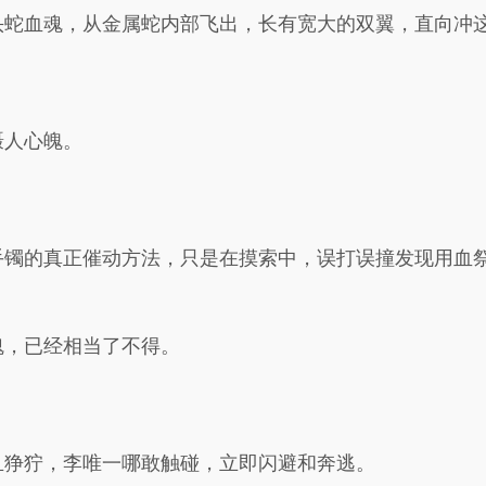
头蛇血魂，从金属蛇内部飞出，长有宽大的双翼，直向冲
慑人心魄。
手镯的真正催动方法，只是在摸索中，误打误撞发现用血
魂，已经相当了不得。
且狰狞，李唯一哪敢触碰，立即闪避和奔逃。