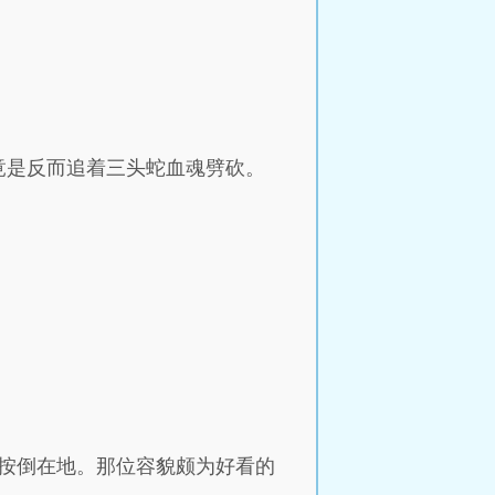
竟是反而追着三头蛇血魂劈砍。
起按倒在地。那位容貌颇为好看的