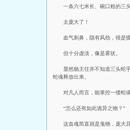
一条六七米长、碗口粗的三
太庞大了！
血气刺鼻，隐有风劲，很是
但十分虚淡，像是雾状。
显然杨主任并不知道三头蛇
蛇魂释放出来。
对凡人而言，能掌控一缕蛇
“怎么还有如此诡异之物？”
这血魂简直就是鬼物，庞大