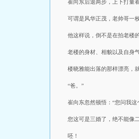
崔向东后退两步，上下打量着
可谓是风华正茂，老帅哥一枚
他这样说，倒不是在拍老楼
老楼的身材、相貌以及自身
楼晓雅能出落的那样漂亮，
“爸。”
崔向东忽然顿悟：“您问我
您这可是三婚了，绝不能像
呸！