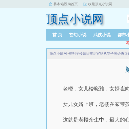
将本站设为首页
收藏顶点小说网
顶点小说网
首 页
玄幻小说
武侠小说
都市
花
顶点小说网
>
崔明宇楼婧怡重启官场从签子离婚协议
老楼，女儿楼晓雅，女婿崔
女儿女婿上班，老楼在家带
这就是老楼余生中，最大的