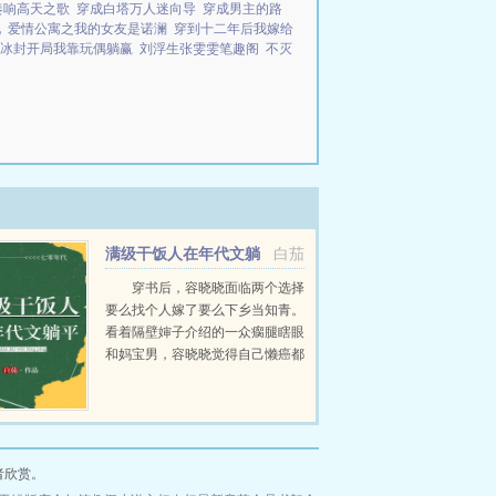
奏响高天之歌
穿成白塔万人迷向导
穿成男主的路
她
爱情公寓之我的女友是诺澜
穿到十二年后我嫁给
冰封开局我靠玩偶躺赢
刘浮生张雯雯笔趣阁
不灭
满级干饭人在年代文躺
白茄
平
穿书后，容晓晓面临两个选择
要么找个人嫁了要么下乡当知青。
看着隔壁婶子介绍的一众瘸腿瞎眼
和妈宝男，容晓晓觉得自己懒癌都
要被治好了，当即利索转身回家收
拾包袱。红山大队来了两个俏知
青。...
者欣赏。