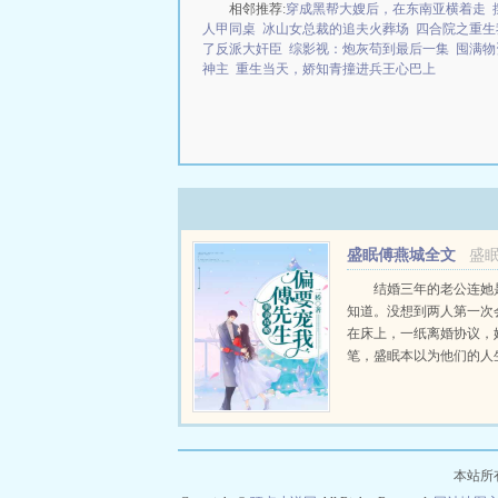
相邻推荐:
穿成黑帮大嫂后，在东南亚横着走
人甲同桌
冰山女总裁的追夫火葬场
四合院之重生
了反派大奸臣
综影视：炮灰苟到最后一集
囤满物
神主
重生当天，娇知青撞进兵王心巴上
盛眠傅燕城全文
盛
小说免费
结婚三年的老公连她
知道。没想到两人第一次
在床上，一纸离婚协议，
笔，盛眠本以为他们的人
无交集，却不想，这只是
已某日，帝都传言不近女
总裁傅燕城看上一个新晋..
本站所