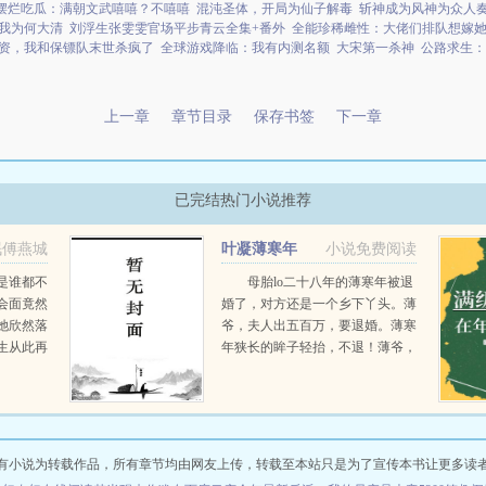
摆烂吃瓜：满朝文武嘻嘻？不嘻嘻
混沌圣体，开局为仙子解毒
斩神成为风神为众人
我为何大清
刘浮生张雯雯官场平步青云全集+番外
全能珍稀雌性：大佬们排队想嫁
资，我和保镖队末世杀疯了
全球游戏降临：我有内测名额
大宋第一杀神
公路求生：
上一章
章节目录
保存书签
下一章
已完结热门小说推荐
眠傅燕城
叶凝薄寒年
小说免费阅读
是谁都不
母胎lo二十八年的薄寒年被退
会面竟然
婚了，对方还是一个乡下丫头。薄
她欣然落
爷，夫人出五百万，要退婚。薄寒
生从此再
年狭长的眸子轻抬，不退！薄爷，
刚开始而
夫人加价两千万，退婚！薄寒年勾
色的傅氏
唇一笑，给夫人五千万，不退！夫
.
人出...
有小说为转载作品，所有章节均由网友上传，转载至本站只是为了宣传本书让更多读