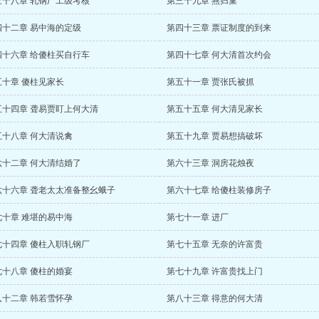
三十八章 轧钢厂工级考核
第三十九章 燕归巢
四十二章 易中海的定级
第四十三章 票证制度的到来
四十六章 给傻柱买自行车
第四十七章 何大清首次约会
五十章 傻柱见家长
第五十一章 贾张氏被抓
五十四章 聋易贾盯上何大清
第五十五章 何大清见家长
五十八章 何大清说禽
第五十九章 贾易想搞破坏
六十二章 何大清结婚了
第六十三章 洞房花烛夜
六十六章 聋老太太准备整幺蛾子
第六十七章 给傻柱装修房子
七十章 难堪的易中海
第七十一章 进厂
七十四章 傻柱入职轧钢厂
第七十五章 无奈的许富贵
七十八章 傻柱的婚宴
第七十九章 许富贵找上门
八十二章 韩若雪怀孕
第八十三章 得意的何大清