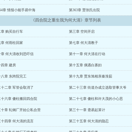
64章 情报小能手易中海
第363章 贾张氏出院
《四合院之重生我为何大清》章节列表
二章 购买自行车
第三章 空间开启
六章 何雨柱回家
第七章 何大清教子
十章 何大清收到恐吓信
第十一章 何大清在行动
十四章 建房
第十五章 偶遇白寡妇
十八章 东跨院完工
第十九章 贾东旭相亲秦淮茹
二十二章 军管会取消了
第二十三章 街道办成立选取管事大爷
二十六章 傻柱搬回四合院
第二十七章 傻柱和许大茂的小心思
三十章 轧钢厂开始公私合营
第三十一章 聋易起算计
三十四章 何大清的流言
第三十五章 何大清的隐忍