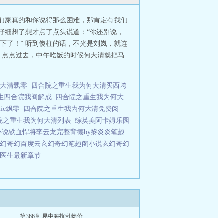
他们家真的和你说得那么困难，那肯定有我们
仔细想了想才点了点头说道：“你还别说，
下了！” 听到傻柱的话，不光是刘岚，就连
一点点过去，中午吃饭的时候何大清就把马
何大清飘零
四合院之重生我为何大清买西垮
生四合院我阎解成
四合院之重生我为何大
ie飘零
四合院之重生我为何大清免费阅
院之重生我为何大清列表
综英美阿卡姆乐园
小说
铁血悍将李云龙完整
背德by黎炎炎笔趣
幻奇幻百度云
玄幻奇幻笔趣阁小说
玄幻奇幻
医生最新章节
第366章 易中海扰乱物价