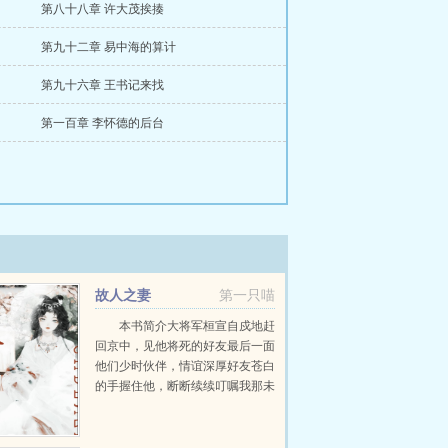
第八十八章 许大茂挨揍
第九十二章 易中海的算计
第九十六章 王书记来找
第一百章 李怀德的后台
故人之妻
第一只喵
本书简介大将军桓宣自戍地赶
回京中，见他将死的好友最后一面
他们少时伙伴，情谊深厚好友苍白
的手握住他，断断续续叮嘱我那未
过门的妻子无依无靠，很是可怜，
我死后，请你好好照顾她。桓宣抬
眼，见雪肤乌...