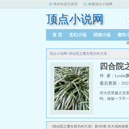
将本站设为首页
收藏顶点小说网
顶点小说网
首 页
玄幻小说
武侠小说
都市
花
顶点小说网
>
四合院之重生我为何大清
四合院
作 者：Leslie
最后更新：2025-1
何大庆穿越之后
吗，体验一下不一
《四合院之重生我为何大清》第369章 何大清的猜测