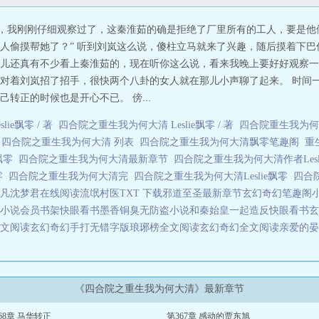
子，我刚刚仔细观察过了，这秦淮茹的确是拒绝了厂里所有的工人，要是
人偷摸帮她了？” 听到刘岚这么说，傻柱立马就来了兴趣，随后摸着下巴
儿还真有不少看上秦淮茹的，现在听你这么说，看来我晚上要好好观察一
对着刘岚招了招手，很快两个八卦的女人就在那儿小声聊了起来。 时间
转正的时候也是开心不已。 傍...
ie飘零 / 著
四合院之重生我为何大清 Leslie飘零 / 著
四合院重生我为
新
四合院之重生我为何大清 列表
四合院之重生我为何大清飘零笔趣阁
重
e飘零
四合院之重生我为何大清最新章节
四合院之重生我为何大清作者Lesl
飘零
四合院之重生我为何大清完
四合院之重生我为何大清Leslie飘零
四合
凡沈梦君在线阅读
流氓村医TXT 下载
邪道至圣最新章节
玄幻奇幻笔趣阁
小说
会员书架快眼看书
墨香铜臭无防盗小说
和秦始皇一起造反快眼看书
玄
文阅读
玄幻奇幻手打无错字版
琅琊榜全文阅读
玄幻奇幻全文阅读
亲爱的晏
《四合院之重生我为何大清》最新章节
68章 马华转正
第367章 感动的贾东旭