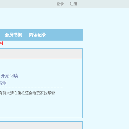
登录
注册
会员书架
阅读记录
o]
、
开始阅读
猜测
有何大清在傻柱还会给贾家拉帮套