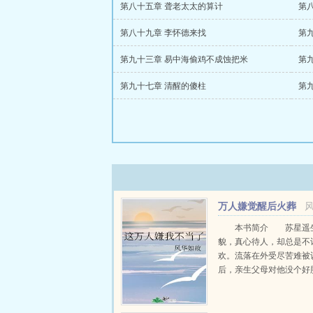
第八十五章 聋老太太的算计
第
第八十九章 李怀德来找
第
第九十三章 易中海偷鸡不成蚀把米
第
第九十七章 清醒的傻柱
第
万人嫌觉醒后火葬
全员
本书简介 苏星遥
貌，真心待人，却总是不
欢。流落在外受尽苦难被
后，亲生父母对他没个好
里只在乎养子。未婚夫也
源全部喂给养子，一直纵
对他的肆意霸凌和抹黑。就连