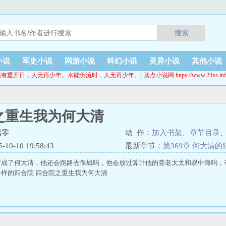
搜索
小说
军史小说
网游小说
科幻小说
灵异小说
其他小说
有重开日，人无再少年。水能倒流时，人无再少年。[ 顶点小说网 https://www.23xs.inf
之重生我为何大清
飘零
动 作：
加入书架
、
章节目录
0-10 19:58:43
最新章节：
第369章 何大清的
变成了何大清，他还会跑路去保城吗，他会放过算计他的聋老太太和易中海吗，
样的四合院 四合院之重生我为何大清