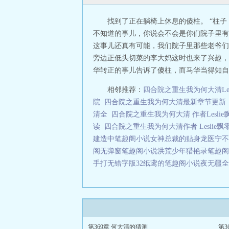
找到了正在躺椅上休息的傻柱。 “柱
不知道的事儿，你说会不会是你们院子里有
这事儿还真有可能，我们院子里那些老爷们
旁边正低头切菜的李大妈这时也来了兴趣，
华转正的事儿告诉了傻柱，而马华当得知自己
相邻推荐：
四合院之重生我为何大清Lesl
院
四合院之重生我为何大清最新章节更
清全
四合院之重生我为何大清 作者Lesli
读
四合院之重生我为何大清作者 Leslie
建造中笔趣阁小说
女神总裁的贴身龙医宁不
阁无弹窗笔趣阁小说
洪荒少年猎艳录笔趣阁
手打无错字版32
纸鸢的笔趣阁小说
夜无疆全
第369章 何大清的猜测
第3