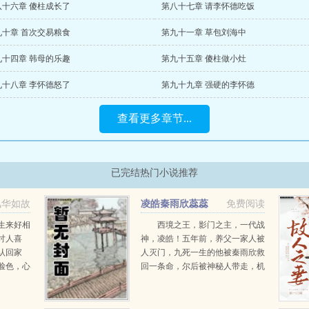
八十六章 傻柱成长了
第八十七章 请李怀德吃饭
九十章 首次交易粮食
第九十一章 草包刘海中
九十四章 韩母的乐趣
第九十五章 傻柱做小灶
九十八章 李怀德怒了
第九十九章 强硬的李怀德
查看更多章节...
已完结热门小说推荐
风华如故
凌皓秦雨欣蕊蕊
免费阅读
生来好相
西境之王，影门之主，一代战
讨人喜
神，凌皓！五年前，养父一家人被
认回家
人灭门，九死一生的他被秦雨欣救
脸色，心
回一条命，尔后被神秘人带走，机
将所有资
缘巧合下进入军营。五年后，一条
容圈内人
短信将战神从枪林弹雨的战场召回
他...
了红尘俗世，直到这一刻...