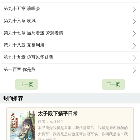
第九十五章 演唱会
第九十六章 吹风
第九十七章 当局者迷 旁观者清
第九十八章 互相利用
第九十九章 你可以怀疑我
第一百章 你是熊
上一页
下一页
封面推荐
太子殿下躺平日常
作者：元月月半
本书简介我爹是皇帝，我娘是皇后，我舅是威名赫赫的
大将军，我表兄是封狼居胥的冠军侯，你问我是谁？我