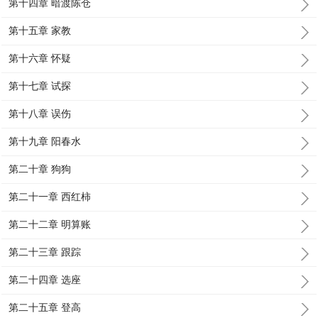
第十四章 暗渡陈仓
第十五章 家教
第十六章 怀疑
第十七章 试探
第十八章 误伤
第十九章 阳春水
第二十章 狗狗
第二十一章 西红柿
第二十二章 明算账
第二十三章 跟踪
第二十四章 选座
第二十五章 登高