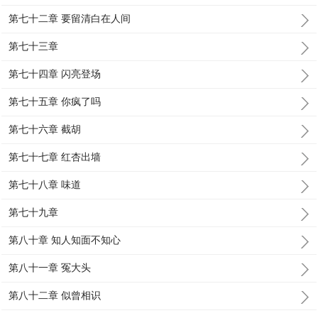
第七十二章 要留清白在人间
第七十三章
第七十四章 闪亮登场
第七十五章 你疯了吗
第七十六章 截胡
第七十七章 红杏出墙
第七十八章 味道
第七十九章
第八十章 知人知面不知心
第八十一章 冤大头
第八十二章 似曾相识