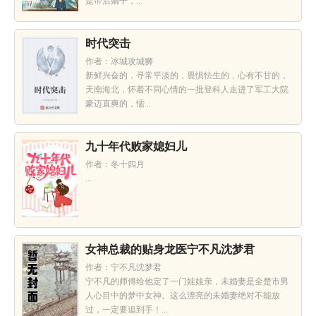
是帝后嫡子，...
时代突击
作者：冰城攻城狮
新鲜兴奋的，寻常平淡的，畏惧怯生的，心有不甘的，
天南海北，怀着不同心情的一批登科人走进了军工大院
豪迈直爽的，懦...
九十年代败家媳妇儿
作者：冬十四月
...
女神总裁的贴身龙医宁不凡沈梦君
作者：宁不凡沈梦君
宁不凡的师傅给他定了一门娃娃亲，未婚妻是全楚市男
人心目中的梦中女神。这么漂亮的未婚妻绝对不能放
过，一定要追到手！...