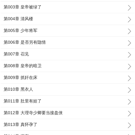
第003章 皇帝被绿了
第004章 清风楼
第005章 少年将军
第006章 是否另有隐情
第007章 召见
第008章 皇帝的暗卫
第009章 抓奸在床
第010章 黑衣人
第011章 肚里有娃了
第012章 大理寺少卿要当接盘侠
第013章 真怀孕了