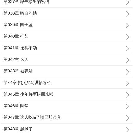
第037章 藏书楼里的密信
第038章 暗自勾结
第039章 国子监
第040章 打架
第041章 按兵不动
第042章 选人
第043章 被弹劾
第44章 招兵买马谋朝篡位
第045章 少年将军快回来啦
第046章 圈禁
第047章 这人吃hi了嘴巴那么臭
第048章 起风了