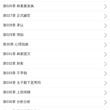
第026章 林素素发疯
第027章 正式赐官
第028章 承认
第029章 弹劾
第30章 心理扭曲
第031章 林家团灭
第032章 刺客
第033章 不早朝
第034章 太子殿下是男同
第035章 上班闲聊
第036章 分析分析