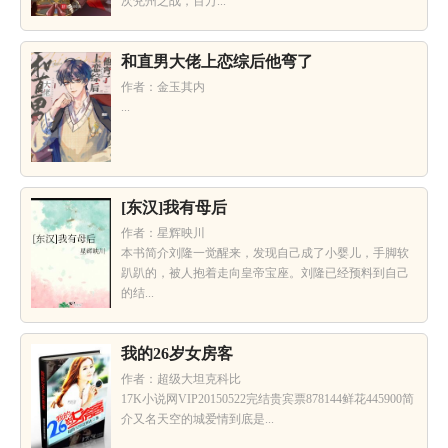
次兖州之战，百万...
和直男大佬上恋综后他弯了
作者：金玉其内
...
[东汉]我有母后
作者：星辉映川
本书简介刘隆一觉醒来，发现自己成了小婴儿，手脚软
趴趴的，被人抱着走向皇帝宝座。刘隆已经预料到自己
的结...
我的26岁女房客
作者：超级大坦克科比
17K小说网VIP20150522完结贵宾票878144鲜花445900简
介又名天空的城爱情到底是...