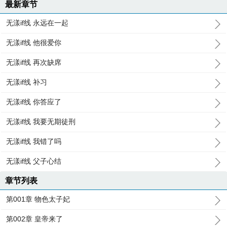
最新章节
无漾if线 永远在一起
无漾if线 他很爱你
无漾if线 再次缺席
无漾if线 补习
无漾if线 你答应了
无漾if线 我要无期徒刑
无漾if线 我错了吗
无漾if线 父子心结
章节列表
第001章 物色太子妃
第002章 皇帝来了