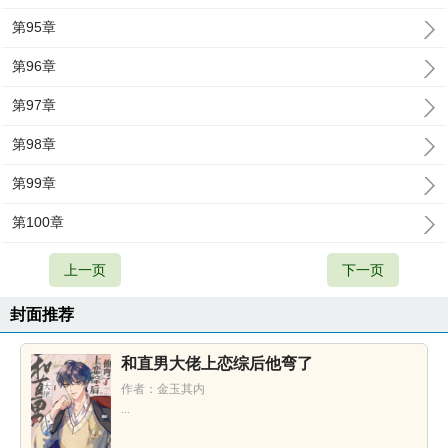
第95章
第96章
第97章
第98章
第99章
第100章
上一页
下一页
封面推荐
和直男大佬上恋综后他弯了
作者：金玉其内
...