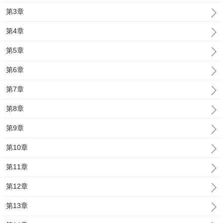
第3章
第4章
第5章
第6章
第7章
第8章
第9章
第10章
第11章
第12章
第13章