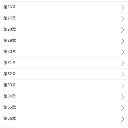
第26章
第27章
第28章
第29章
第30章
第31章
第32章
第33章
第34章
第35章
第36章