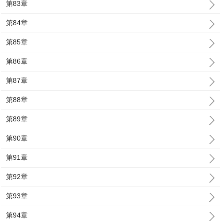
第83章
第84章
第85章
第86章
第87章
第88章
第89章
第90章
第91章
第92章
第93章
第94章