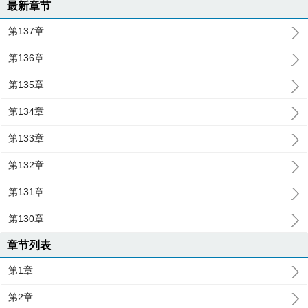
最新章节
第137章
第136章
第135章
第134章
第133章
第132章
第131章
第130章
章节列表
第1章
第2章