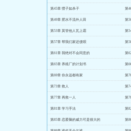
第45章 惯子如杀子
第4
第49章 肥水不流外人田
第5
第53章 莫管他人瓦上霜
第5
第57章 帮我们家还债呗
第5
第61章 我绝对不会同意的
第6
第65章 养殖厂的计划书
第6
第69章 你永远都有家
第7
第73章 救人
第7
第77章 再救一人
第7
第81章 学习手法
第8
第85章 恋爱脑的威力可是很大的
第8
第89章 谁也不会欠谁
第9