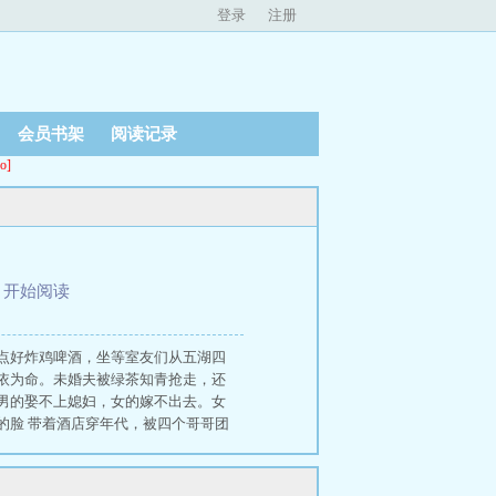
登录
注册
会员书架
阅读记录
o]
、
开始阅读
点好炸鸡啤酒，坐等室友们从五湖四
依为命。未婚夫被绿茶知青抢走，还
男的娶不上媳妇，女的嫁不出去。女
的脸 带着酒店穿年代，被四个哥哥团