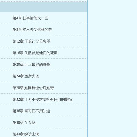
第4章 把事情闹大一些
第8章 绝不去受这样的苦
第12章 干嘛让父母失望
第16章 失败就是他们的死期
第20章 世上最好的哥哥
第24章 鱼杂火锅
第28章 她同样也心疼她哥
第32章 千万不要对我抱有任何的期待
第36章 哥哥们不用知道
第40章 芋头汤
第44章 探访山洞