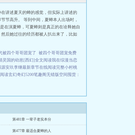
种在讲述夏天的蝉的感觉，但实际上讲述的
节节高升。 等到中间，夏蝉本人出场时，
是在演夏蝉，可夏蝉则是真正的在诠释她自
，然后她过往的经历都被人扒出来了，比如
代被四个哥哥团宠了
被四个哥哥团宠免费
精灵国的幼崽[西幻]全文阅读
我在综漫当恋
书源
安玖李继最新章节在线阅读完整
小村桃
阅读
玄幻奇幻5200笔趣阁无错版
空间囤货：
第481章 一辈子老实本分
第477章 最适合夏蝉的人