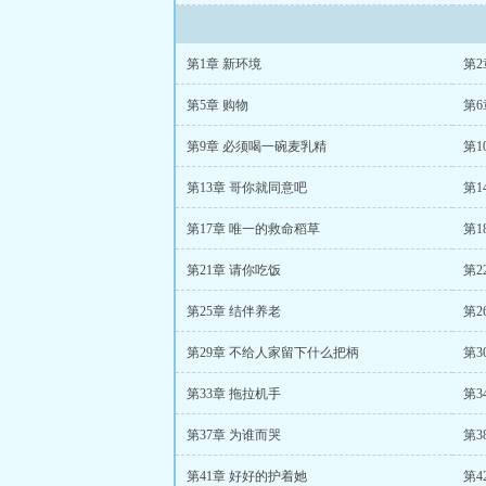
第1章 新环境
第2
第5章 购物
第6
第9章 必须喝一碗麦乳精
第1
第13章 哥你就同意吧
第1
第17章 唯一的救命稻草
第
第21章 请你吃饭
第2
第25章 结伴养老
第2
第29章 不给人家留下什么把柄
第3
第33章 拖拉机手
第3
第37章 为谁而哭
第3
第41章 好好的护着她
第4