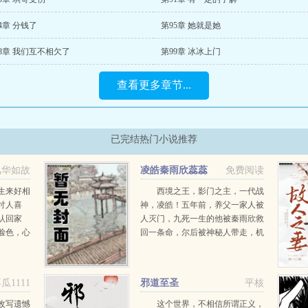
4章 分钱了
第95章 她就是她
8章 我们互不相欠了
第99章 冰冰上门
查看更多章节...
已完结热门小说推荐
风华如故
凌皓秦雨欣蕊蕊
免费阅读
生来好相
西境之王，影门之主，一代战
讨人喜
神，凌皓！五年前，养父一家人被
认回家
人灭门，九死一生的他被秦雨欣救
脸色，心
回一条命，尔后被神秘人带走，机
将所有资
缘巧合下进入军营。五年后，一条
容圈内人
短信将战神从枪林弹雨的战场召回
他...
了红尘俗世，直到这一刻...
瓜1111
邪道至圣
平核
改写遗憾
这个世界，不相信所谓正义，