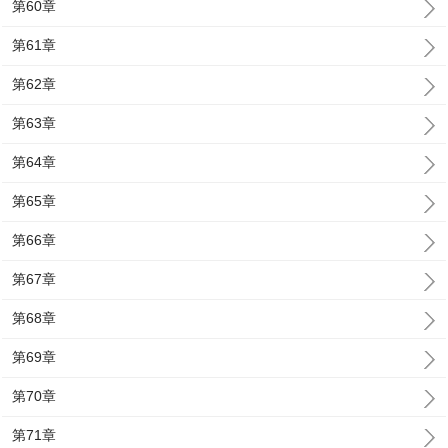
第60章
第61章
第62章
第63章
第64章
第65章
第66章
第67章
第68章
第69章
第70章
第71章