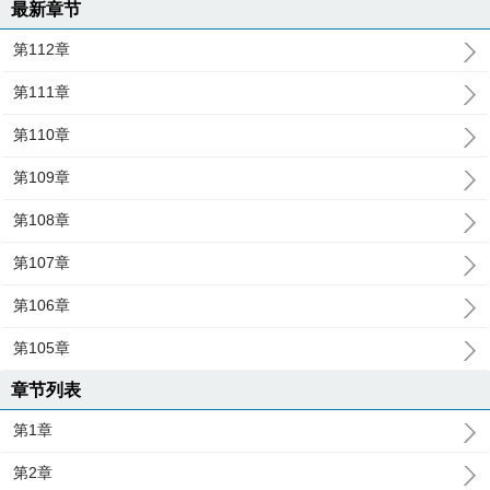
最新章节
第112章
第111章
第110章
第109章
第108章
第107章
第106章
第105章
章节列表
第1章
第2章