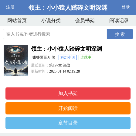
领主：小小猿人踏碎文明深渊
注册
登录
网站首页
小说分类
会员书架
阅读记录
搜 索
领主：小小猿人踏碎文明深渊
赚够两百万 著
科幻小说
连载中
最近更新：
第197章 决战
更新时间：
2025-01-14 02:19:28
加入书架
开始阅读
章节目录