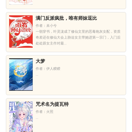
满门反派疯批，唯有师妹逗比
作者：未小兮
一朝穿书，叶灵泷成了修仙文里的恶毒炮灰女配，资质
奇差还在修仙大会上胁迫女主带她进第一宗门，入门后
处处跟女主作对最...
大梦
作者：伊人睽睽
...
咒术名为提瓦特
作者：火照
...