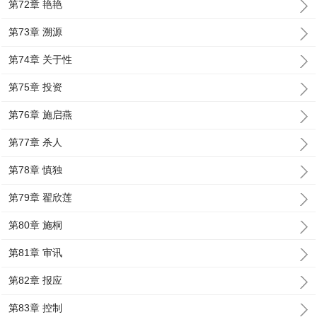
第72章 艳艳
第73章 溯源
第74章 关于性
第75章 投资
第76章 施启燕
第77章 杀人
第78章 慎独
第79章 翟欣莲
第80章 施桐
第81章 审讯
第82章 报应
第83章 控制