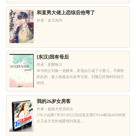
和直男大佬上恋综后他弯了
作者：金玉其内
...
[东汉]我有母后
作者：星辉映川
本书简介刘隆一觉醒来，发现自己成了小婴儿，手脚软
趴趴的，被人抱着走向皇帝宝座。刘隆已经预料到自己
的结...
我的26岁女房客
作者：超级大坦克科比
17K小说网VIP20150522完结贵宾票878144鲜花445900简
介又名天空的城爱情到底是...