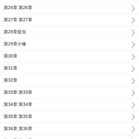
第26章 第26章
第27章 第27章
第28章捉虫
第29章小修
第30章
第31章
第32章
第33章 第33章
第34章 第34章
第35章 第35章
第36章 第36章