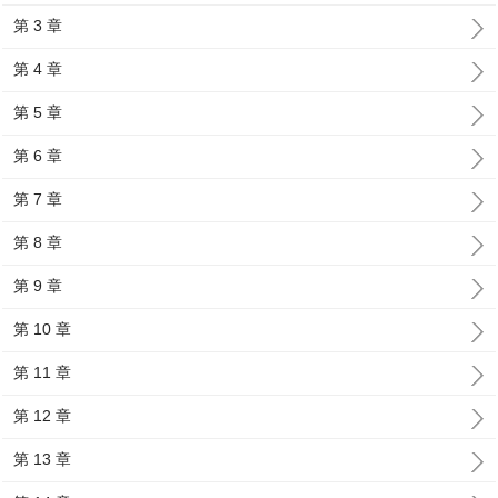
第 3 章
第 4 章
第 5 章
第 6 章
第 7 章
第 8 章
第 9 章
第 10 章
第 11 章
第 12 章
第 13 章