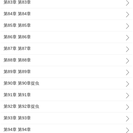
第83章 第83章
第84章 第84章
第85章 第85章
第86章 第86章
第87章 第87章
第88章 第88章
第89章 第89章
第90章 第90章捉虫
第91章 第91章
第92章 第92章捉虫
第93章 第93章
第94章 第94章