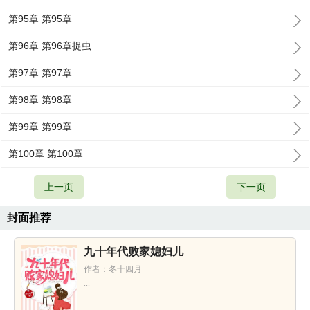
第95章 第95章
第96章 第96章捉虫
第97章 第97章
第98章 第98章
第99章 第99章
第100章 第100章
上一页
下一页
封面推荐
九十年代败家媳妇儿
作者：冬十四月
...