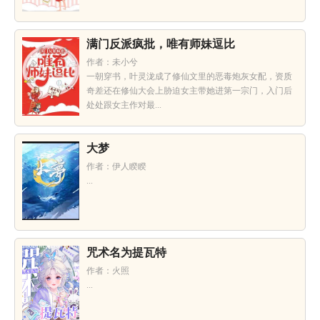
满门反派疯批，唯有师妹逗比
作者：未小兮
一朝穿书，叶灵泷成了修仙文里的恶毒炮灰女配，资质
奇差还在修仙大会上胁迫女主带她进第一宗门，入门后
处处跟女主作对最...
大梦
作者：伊人睽睽
...
咒术名为提瓦特
作者：火照
...