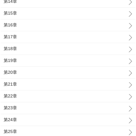
第14章
第15章
第16章
第17章
第18章
第19章
第20章
第21章
第22章
第23章
第24章
第25章