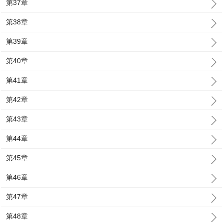
第37章
第38章
第39章
第40章
第41章
第42章
第43章
第44章
第45章
第46章
第47章
第48章