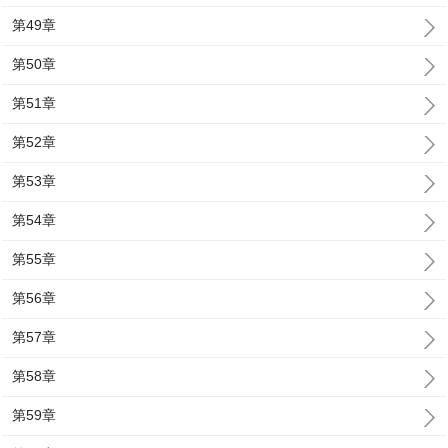
第49章
第50章
第51章
第52章
第53章
第54章
第55章
第56章
第57章
第58章
第59章