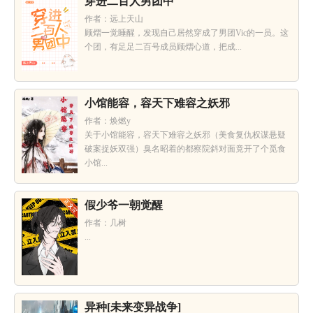
穿进二百人男团中
作者：远上天山
顾熠一觉睡醒，发现自己居然穿成了男团Vic的一员。这
个团，有足足二百号成员顾熠心道，把成...
小馆能容，容天下难容之妖邪
作者：焕燃y
关于小馆能容，容天下难容之妖邪（美食复仇权谋悬疑
破案捉妖双强）臭名昭着的都察院斜对面竟开了个觅食
小馆...
假少爷一朝觉醒
作者：几树
...
异种[未来变异战争]