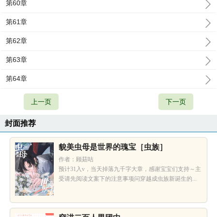
第60章
第61章
第62章
第63章
第64章
上一页
下一页
封面推荐
貌美虫母是世界的瑰宝［虫族］
作者：顾菇咕
预计31入v，当天掉落九千字大章，感谢宝宝们支持～主
受请先阅读文案下的注意事项问穿越成虫族新诞生的...