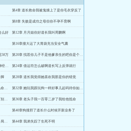
第4章 道长救命我被鬼缠上了是你毛衣穿反了
第8章 失败是成功之母但你不孕不育啊
这么好
第12章 月月姐你好道长我叫周鹏啊
第16章撞大运了大胃袋充当安全气囊
58万
第20章 找茬你儿子不是他爹亲生的吧你是个狠人啊
第23章 道长我右眼皮一直跳你这是面部神经抽搐
第24章 借运符怎么破啊道长写上反弹就行
拳脚
第28章 道长我觉得她喜欢我那是你的错觉
第31章抽上上签也不准啊出车祸了好事儿命还在
第32章 她玩我跟玩狗一样好事儿起码待你如初了
第35章有点渴喝五分钟的水再来调解千万别动手啊
第36章 老头子我一百零二岁了我给他抵命
第40章狗撞邪了道长什么时候开新业务了
第43章我报复心不重啊你被裁后考上税务局闪击老东家
第44章 我弟失踪了生死不明