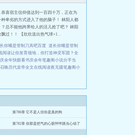
..恭喜宿主信仰值达到一百四十万，正在为
以一种卑劣的方式进入了他的脑子！ 林阳人都
？总不能他跨界给人的活儿抢了吧？ 林阳
！！ 【欣欣送出热气球×1...
道长你嘴是管制刀具吧百度
道长你嘴是管制
在线阅读
让你发育领地，你打造神灵军团？全
庆余年快眼看书
庆余年笔趣阁小说
分手当
召唤历代皇帝全文在线阅读
夜无疆笔趣阁小
第786章 它不是人但你是真的狗
第782章 你那是把气的心脏怦怦跳当心动了