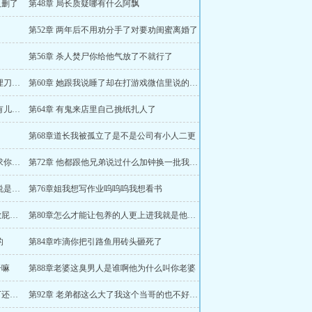
人删了
第48章 局长质疑哪有什么阿飘
第52章 两年后不用劝分手了对要劝闺蜜离婚了
第56章 杀人焚尸你给他气放了不就行了
第59章 我的小说能赚钱吗能在纯爱文里埋刀子腿被打断了
第60章 她跟我说睡了却在打游戏微信里说的只能微信啊
第63章 那简直太爽了儿孙自有儿孙福没有儿孙我享福
第64章 有鬼来店里自己挑纸扎人了
第68章道长我被孤立了是不是公司有小人二更
第71章他求过他前女友三次 求什么了求求你别离开我
第72章 他都跟他兄弟说过什么加钟换一批我有老婆了
第75章 道长我家孩子是不是中邪了天天说是巴黎的刘
第76章姐我想写作业呜呜呜我想看书
第79章他女朋友是认为最漂亮的女人你放屁最漂亮的是我妈
第80章怎么才能让包养的人更上进我就是他经营的事业
的
第84章咋滴你把引路鱼用砖头砸死了
干嘛
第88章老婆这臭男人是谁啊他为什么叫你老婆
第91章我老弟最近总是动不动就碰我一下还偷我丝袜
第92章 老弟都这么大了我这个当哥的也不好说他什么