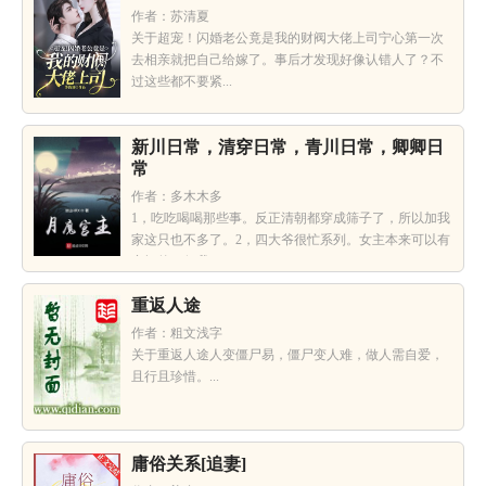
作者：苏清夏
关于超宠！闪婚老公竟是我的财阀大佬上司宁心第一次
去相亲就把自己给嫁了。事后才发现好像认错人了？不
过这些都不要紧...
新川日常，清穿日常，青川日常，卿卿日
常
作者：多木木多
1，吃吃喝喝那些事。反正清朝都穿成筛子了，所以加我
家这只也不多了。2，四大爷很忙系列。女主本来可以有
空间的（但我...
重返人途
作者：粗文浅字
关于重返人途人变僵尸易，僵尸变人难，做人需自爱，
且行且珍惜。...
庸俗关系[追妻]