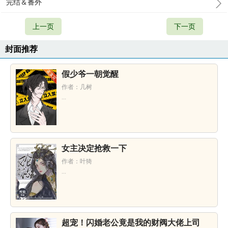
完结＆番外
上一页
下一页
封面推荐
假少爷一朝觉醒
作者：几树
...
女主决定抢救一下
作者：叶猗
...
超宠！闪婚老公竟是我的财阀大佬上司