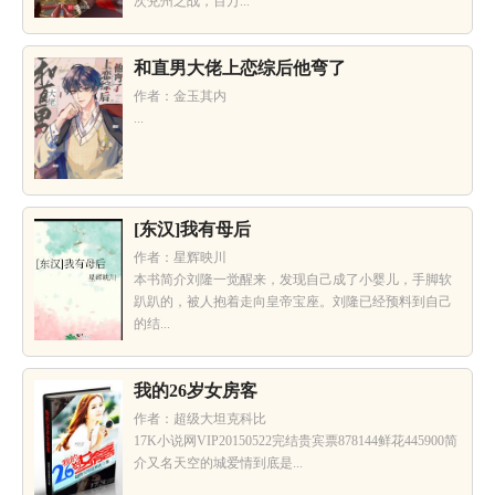
次兖州之战，百万...
和直男大佬上恋综后他弯了
作者：金玉其内
...
[东汉]我有母后
作者：星辉映川
本书简介刘隆一觉醒来，发现自己成了小婴儿，手脚软
趴趴的，被人抱着走向皇帝宝座。刘隆已经预料到自己
的结...
我的26岁女房客
作者：超级大坦克科比
17K小说网VIP20150522完结贵宾票878144鲜花445900简
介又名天空的城爱情到底是...