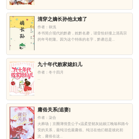
清穿之嫡长孙他太难了
作者：袂浅
本书简介现代的黔砻，姓黔名砻，谐音恰好撞上清高宗
的年号乾隆。因为这个特殊的名字，黔砻总是...
九十年代败家媳妇儿
作者：冬十四月
...
庸俗关系[追妻]
作者：柒合
火葬场｜京圈薄情贵公子x温柔坚韧灰姑娘江晚瑜和路今
安的关系，最纯洁也最庸俗。纯洁在他们都是彼此初
次，庸俗在这...