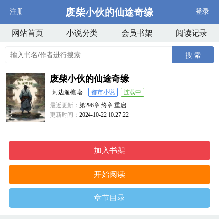
废柴小伙的仙途奇缘
注册
登录
网站首页
小说分类
会员书架
阅读记录
搜 索
废柴小伙的仙途奇缘
河边渔樵 著
都市小说
连载中
最近更新：
第296章 终章 重启
更新时间：
2024-10-22 10:27:22
加入书架
开始阅读
章节目录