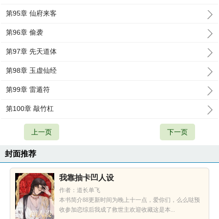
第95章 仙府来客
第96章 偷袭
第97章 先天道体
第98章 玉虚仙经
第99章 雷遁符
第100章 敲竹杠
上一页
下一页
封面推荐
我靠抽卡凹人设
作者：道长单飞
本书简介88更新时间为晚上十一点，爱你们，么么哒预
收参加恋综后我成了救世主欢迎收藏这是本...