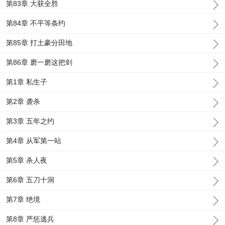
第83章 大获全胜
第84章 不平等条约
第85章 打土豪分田地
第86章 磨一磨这把剑
第1章 私生子
第2章 袭杀
第3章 五年之约
第4章 从军第一站
第5章 杀人夜
第6章 五刀十洞
第7章 绝境
第8章 严惩逃兵