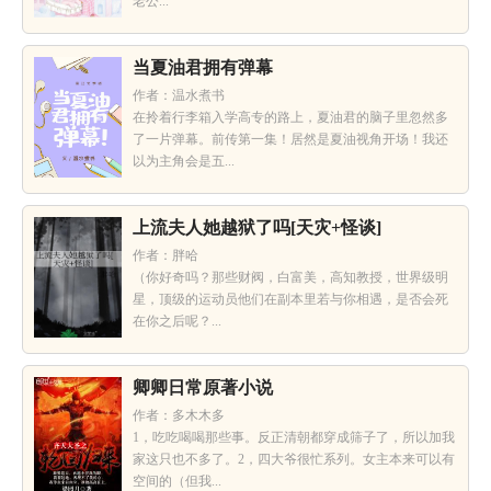
老公...
当夏油君拥有弹幕
作者：温水煮书
在拎着行李箱入学高专的路上，夏油君的脑子里忽然多
了一片弹幕。前传第一集！居然是夏油视角开场！我还
以为主角会是五...
上流夫人她越狱了吗[天灾+怪谈]
作者：胖哈
（你好奇吗？那些财阀，白富美，高知教授，世界级明
星，顶级的运动员他们在副本里若与你相遇，是否会死
在你之后呢？...
卿卿日常原著小说
作者：多木木多
1，吃吃喝喝那些事。反正清朝都穿成筛子了，所以加我
家这只也不多了。2，四大爷很忙系列。女主本来可以有
空间的（但我...