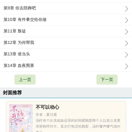
第9章 你去陪葬吧
第10章 有件事交给你做
第11章 叛徒
第12章 为何帮我
第13章 谁当头
第14章 血夜围寨
上一页
下一页
封面推荐
不可以动心
作者：夏日鹿
汤柠有个比亲姐妹还亲的好闺蜜顾梨两个人以老公老婆
亲密称呼对方。某次打电话给顾梨，汤柠嗲声嗲气地叫