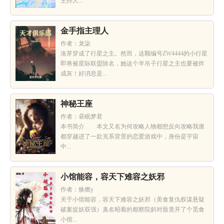
主持人...
金手指主理人
作者：龙柒
洛芽穿成了行星之主。然而，这颗编号ZW4444的小行星
即将被星际联盟除名，她这个半吊子行星之主也要被炸
成灰！好消息是...
神秘王座
作者：昼眠梦君
本书简介 本文又名为何攻略人物都想反向攻略我唐
都穿越进了一款克系背景的恋爱游戏中，身份是宇宙
中...
小馆能容，容天下难容之妖邪
作者：焕燃y
关于小馆能容，容天下难容之妖邪（美食复仇权谋悬疑
破案捉妖双强）臭名昭着的都察院斜对面竟开了个觅食
小馆...