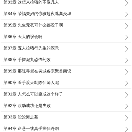
第83章 这些来拉猪的不像凡人
第84章 荣福夫妇的惊骇趁夜逃离炎城
第85章 先生无苍可什么都没干啊
第86章 天大的误会啊
第87章 五人拉猪行先生的深意
第88章 手搓泥丸恐怖药效
第89章 那陈寻就在炎城各宗聚首商议
第90章 着手渡天劫陈仙师人呢
第91章 人怎么可以癫成这个样子
第92章 渡劫成功还是失败
第93章 段沧海之墓
第94章 命悬一线真手搓仙丹啊