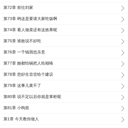
第72章 前往刘家
第73章 哟这是要请大家吃饭啊
第74章 看人做菜还有这效果呢
第75章 谁敢说不好吃
第76章 一千钱我也乐意
第77章 她都怕锅把人给颠咯
第78章 您好生尝尝给个建议
第79章 这事儿黄不了
第80章 说不定以后你就是掌柜呢
第81章 小狗崽
第1章 今天教你做人