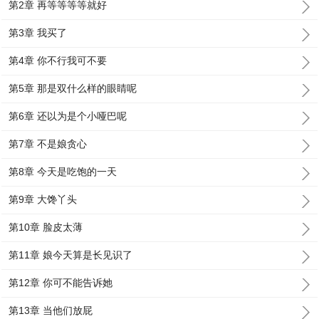
第2章 再等等等等就好
第3章 我买了
第4章 你不行我可不要
第5章 那是双什么样的眼睛呢
第6章 还以为是个小哑巴呢
第7章 不是娘贪心
第8章 今天是吃饱的一天
第9章 大馋丫头
第10章 脸皮太薄
第11章 娘今天算是长见识了
第12章 你可不能告诉她
第13章 当他们放屁