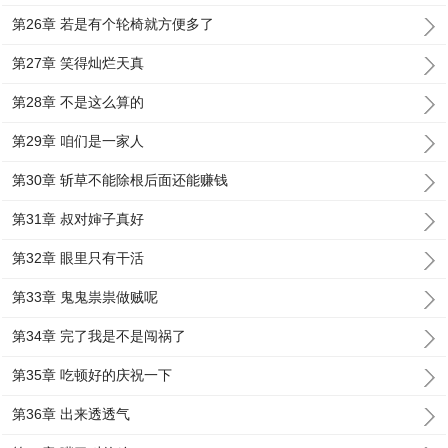
第26章 若是有个轮椅就方便多了
第27章 笑得灿烂天真
第28章 不是这么算的
第29章 咱们是一家人
第30章 斩草不能除根后面还能赚钱
第31章 叔对婶子真好
第32章 眼里只有干活
第33章 鬼鬼祟祟做贼呢
第34章 完了我是不是闯祸了
第35章 吃顿好的庆祝一下
第36章 出来透透气