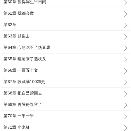
第60章 偷得浮生半日闲
第61章 我都会做
第62章
第63章 赶集去
第64章 心急吃不了热豆腐
第65章 瞌睡来了遇枕头
第66章 一百五十文
第67章 收藏满100加更
第68章 把自己赎回去
第69章 再哭得毁容了
第70章 一半一半
第71章 小米鲊