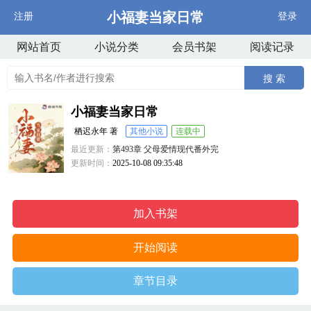
小福妻当家日常
注册
登录
网站首页
小说分类
会员书架
阅读记录
搜 索
小福妻当家日常
栖迟永年 著
其他小说
连载中
最近更新：
第493章 父母爱情现代番外完
更新时间：
2025-10-08 09:35:48
加入书架
开始阅读
章节目录