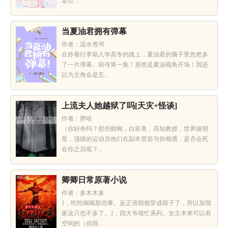
老公...
当夏油君拥有弹幕
作者：温水煮书
在拎着行李箱入学高专的路上，夏油君的脑子里忽然多
了一片弹幕。前传第一集！居然是夏油视角开场！我还
以为主角会是五...
上流夫人她越狱了吗[天灾+怪谈]
作者：胖哈
（你好奇吗？那些财阀，白富美，高知教授，世界级明
星，顶级的运动员他们在副本里若与你相遇，是否会死
在你之后呢？...
卿卿日常原著小说
作者：多木木多
1，吃吃喝喝那些事。反正清朝都穿成筛子了，所以加我
家这只也不多了。2，四大爷很忙系列。女主本来可以有
空间的（但我...