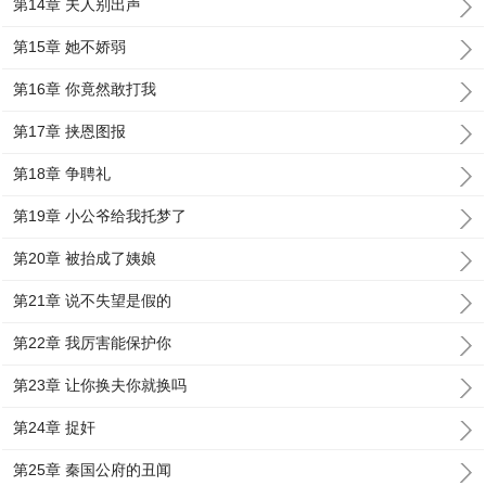
第14章 夫人别出声
第15章 她不娇弱
第16章 你竟然敢打我
第17章 挟恩图报
第18章 争聘礼
第19章 小公爷给我托梦了
第20章 被抬成了姨娘
第21章 说不失望是假的
第22章 我厉害能保护你
第23章 让你换夫你就换吗
第24章 捉奸
第25章 秦国公府的丑闻