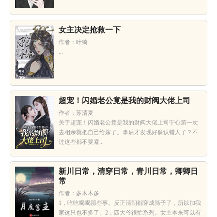
女主决定抢救一下
作者：叶猗
...
超宠！闪婚老公竟是我的财阀大佬上司
作者：苏清夏
关于超宠！闪婚老公竟是我的财阀大佬上司宁心第一次
去相亲就把自己给嫁了。事后才发现好像认错人了？不
过这些都不要紧...
新川日常，清穿日常，青川日常，卿卿日
常
作者：多木木多
1，吃吃喝喝那些事。反正清朝都穿成筛子了，所以加我
家这只也不多了。2，四大爷很忙系列。女主本来可以有