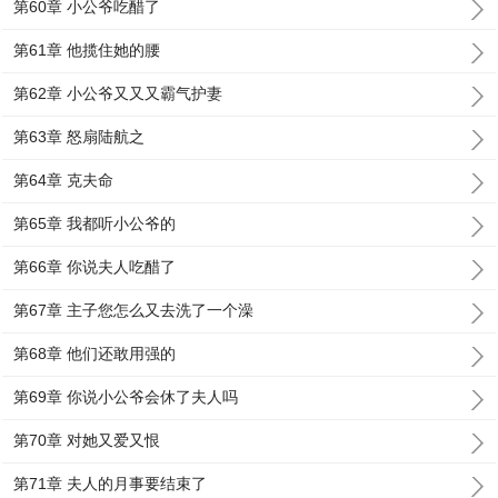
第60章 小公爷吃醋了
第61章 他揽住她的腰
第62章 小公爷又又又霸气护妻
第63章 怒扇陆航之
第64章 克夫命
第65章 我都听小公爷的
第66章 你说夫人吃醋了
第67章 主子您怎么又去洗了一个澡
第68章 他们还敢用强的
第69章 你说小公爷会休了夫人吗
第70章 对她又爱又恨
第71章 夫人的月事要结束了