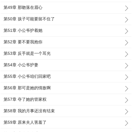
第49章 那吻落在眉心
第50章 孩子可能要留不住了
第51章 小公爷护着她
第52章 要不要我抱你
第53章 反手就是一个耳光
第54章 小公爷护妻
第55章 小公爷咱们回家吧
第56章 那可是她的情敌啊
第57章 夺了她的管家权
第58章 我的月事还没有结束
第59章 原来夫人害羞了