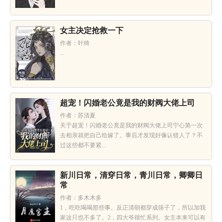
女主决定抢救一下
作者：叶猗
...
超宠！闪婚老公竟是我的财阀大佬上司
作者：苏清夏
关于超宠！闪婚老公竟是我的财阀大佬上司宁心第一次
去相亲就把自己给嫁了。事后才发现好像认错人了？不
过这些都不要紧...
新川日常，清穿日常，青川日常，卿卿日
常
作者：多木木多
1，吃吃喝喝那些事。反正清朝都穿成筛子了，所以加我
家这只也不多了。2，四大爷很忙系列。女主本来可以有