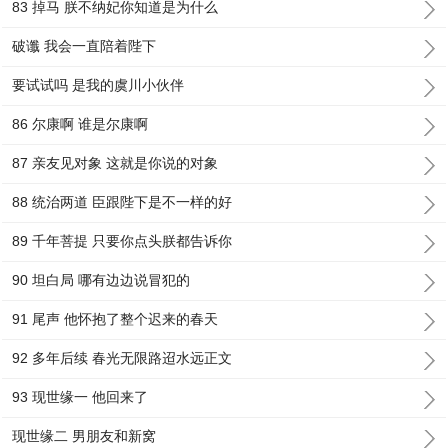
83 掉马 朕不纳妃你知道是为什么
破谶 我会一直陪着陛下
要试试吗 是我的虞川小伙伴
86 尔康啊 谁是尔康啊
87 亲友见对象 这就是你说的对象
88 统治两道 臣跟陛下是不一样的好
89 千年菩提 只要你点头朕都告诉你
90 坦白局 哪有边边说冒犯的
91 尾声 他怀抱了整个迟来的春天
92 多年后续 春光无限路迢水远正文
93 现世缘一 他回来了
现世缘二 男朋友和新窝