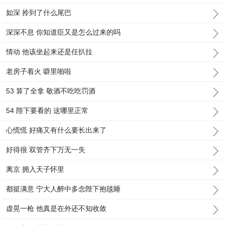
如深 拎到了什么尾巴
深深不息 你知道臣又是怎么过来的吗
情动 他该坐起来还是任扒拉
老房子着火 噼里啪啦
53 算了全拿 敬酒不吃吃罚酒
54 陛下要看的 这哪里正常
心慌慌 好痛又有什么要长出来了
好得很 双管齐下万无一失
离京 拥入天子怀里
都挺满意 宁大人醉中多念陛下抱毯睡
虚晃一枪 他真是在外还不知收敛