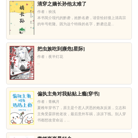
清穿之嫡长孙他太难了
作者：袂浅
本书简介现代的黔砻，姓黔名砻，谐音恰好撞上清高宗
的年号乾隆。因为这个特殊的名字，黔砻总是...
把虫族吃到濒危[星际]
作者：夜半灯花
...
偏执主角对我贴贴上瘾[穿书]
作者：青枫月
夏稚年穿书了，原主是个惹人厌恶的炮灰反派，立志和
主角受晏辞抢老攻，最后意外车祸，凉凉下线。别人穿
书都想改变命运，...