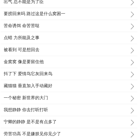
出气 总不能是为了臣
要捞回来吗 路过这是什么窝困一
苦命诱饵 命苦苦哒
点蜡 力所能及之事
被看到 可是想回去
金窝窝 像是要留住他
抖了下 爱情鸟它灰回来鸟
藏猫猫 垂直加入手动藏好
一个秘密 新世界的大门
我想静静 你去打听打听
宁卿的静静 是不是有点多了
劳苦功高 不是嫌朕见你见少了