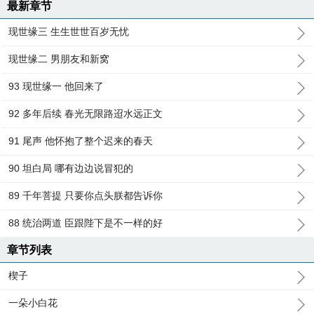
最新章节
现世缘三 生生世世百岁无忧
现世缘二 男朋友和新窝
93 现世缘一 他回来了
92 多年后续 春光无限路迢水远正文
91 尾声 他怀抱了整个迟来的春天
90 坦白局 哪有边边说冒犯的
89 千年菩提 只要你点头朕都告诉你
88 统治两道 臣跟陛下是不一样的好
章节列表
楔子
一朵小白花