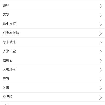
贿赂
宫宴
暗中打探
必定在挖坑
您来就来
齐聚一堂
被绑着
又被绑着
春狩
啪嗒
皇兄呢