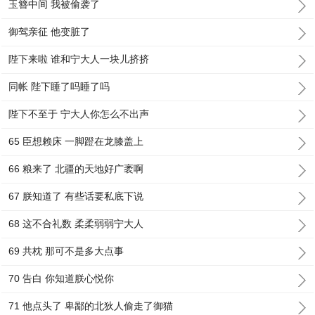
玉簪中间 我被偷袭了
御驾亲征 他变脏了
陛下来啦 谁和宁大人一块儿挤挤
同帐 陛下睡了吗睡了吗
陛下不至于 宁大人你怎么不出声
65 臣想赖床 一脚蹬在龙膝盖上
66 粮来了 北疆的天地好广袤啊
67 朕知道了 有些话要私底下说
68 这不合礼数 柔柔弱弱宁大人
69 共枕 那可不是多大点事
70 告白 你知道朕心悦你
71 他点头了 卑鄙的北狄人偷走了御猫