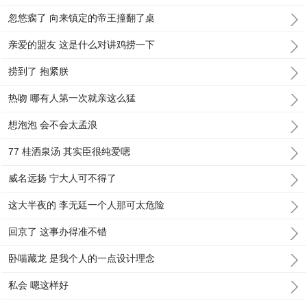
忽悠瘸了 向来镇定的帝王撞翻了桌
亲爱的盟友 这是什么对讲鸡捞一下
捞到了 抱紧朕
热吻 哪有人第一次就亲这么猛
想泡泡 会不会太孟浪
77 桂洒泉汤 其实臣很纯爱嗯
威名远扬 宁大人可不得了
这大半夜的 李无廷一个人那可太危险
回京了 这事办得准不错
卧喵藏龙 是我个人的一点设计理念
私会 嗯这样好