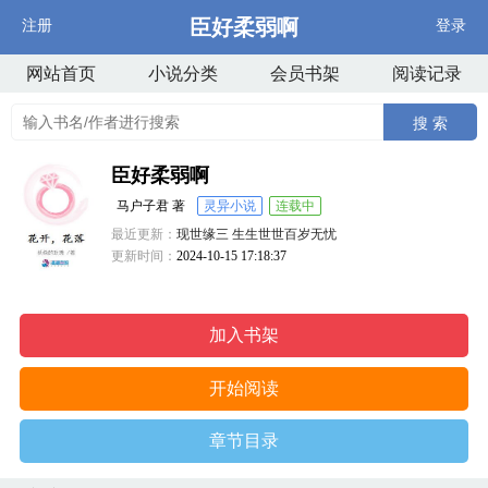
臣好柔弱啊
注册
登录
网站首页
小说分类
会员书架
阅读记录
搜 索
臣好柔弱啊
马户子君 著
灵异小说
连载中
最近更新：
现世缘三 生生世世百岁无忧
更新时间：
2024-10-15 17:18:37
加入书架
开始阅读
章节目录