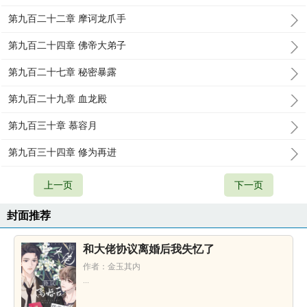
第九百二十二章 摩诃龙爪手
第九百二十四章 佛帝大弟子
第九百二十七章 秘密暴露
第九百二十九章 血龙殿
第九百三十章 慕容月
第九百三十四章 修为再进
上一页
下一页
封面推荐
和大佬协议离婚后我失忆了
作者：金玉其内
...