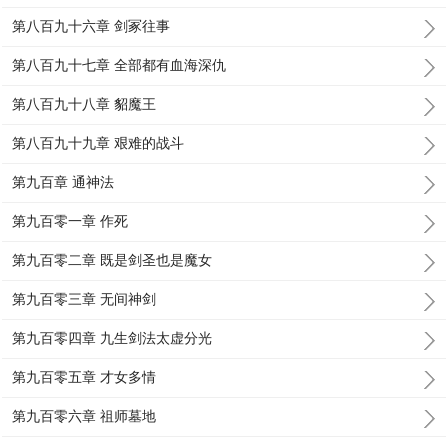
第八百九十六章 剑冢往事
第八百九十七章 全部都有血海深仇
第八百九十八章 貂魔王
第八百九十九章 艰难的战斗
第九百章 通神法
第九百零一章 作死
第九百零二章 既是剑圣也是魔女
第九百零三章 无间神剑
第九百零四章 九生剑法太虚分光
第九百零五章 才女多情
第九百零六章 祖师墓地