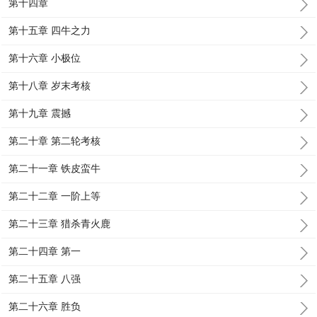
第十四章
第十五章 四牛之力
第十六章 小极位
第十八章 岁末考核
第十九章 震撼
第二十章 第二轮考核
第二十一章 铁皮蛮牛
第二十二章 一阶上等
第二十三章 猎杀青火鹿
第二十四章 第一
第二十五章 八强
第二十六章 胜负