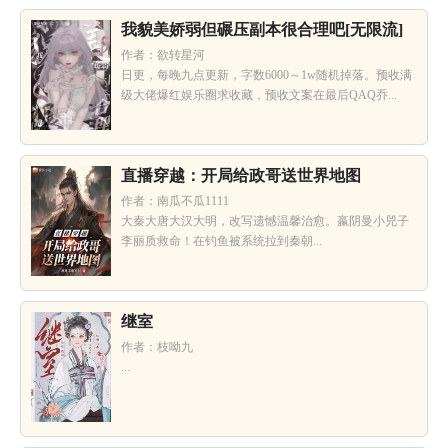
我貌美娇弱但碾压副本很合理吧[无限流]
作者：欲转星河
日更，每晚九点更新，字数6000～1w随机掉落。预收满
级大佬爆红娱乐圈求收藏，预收文案在最后QAQ乔...
直播穿越：开局给政哥送世界地图
作者：南瓜不瓜1111
大秦大唐大汉大明，改写遗憾温馨治愈。嬴阴曼小兕子
李丽质救命！在钓鱼被系统拉到秦朝...
继室
作者：枝呦九
...