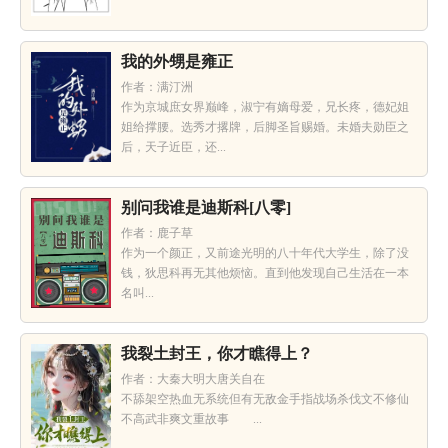
我的外甥是雍正
作者：满汀洲
作为京城庶女界巅峰，淑宁有嫡母爱，兄长疼，德妃姐
姐给撑腰。选秀才撂牌，后脚圣旨赐婚。未婚夫勋臣之
后，天子近臣，还...
别问我谁是迪斯科[八零]
作者：鹿子草
作为一个颜正，又前途光明的八十年代大学生，除了没
钱，狄思科再无其他烦恼。直到他发现自己生活在一本
名叫...
我裂土封王，你才瞧得上？
作者：大秦大明大唐关自在
不舔架空热血无系统但有无敌金手指战场杀伐文不修仙
不高武非爽文重故事 ...