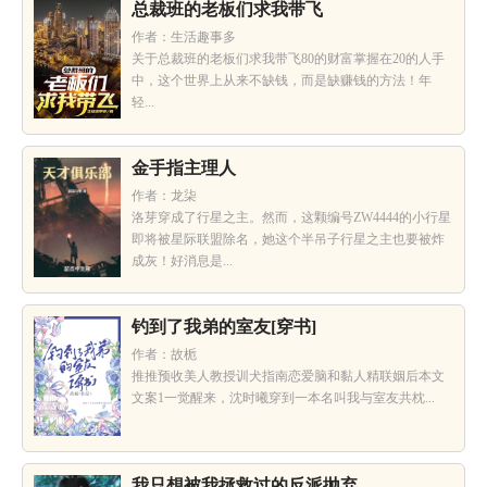
总裁班的老板们求我带飞
作者：生活趣事多
关于总裁班的老板们求我带飞80的财富掌握在20的人手
中，这个世界上从来不缺钱，而是缺赚钱的方法！年
轻...
金手指主理人
作者：龙柒
洛芽穿成了行星之主。然而，这颗编号ZW4444的小行星
即将被星际联盟除名，她这个半吊子行星之主也要被炸
成灰！好消息是...
钓到了我弟的室友[穿书]
作者：故栀
推推预收美人教授训犬指南恋爱脑和黏人精联姻后本文
文案1一觉醒来，沈时曦穿到一本名叫我与室友共枕...
我只想被我拯救过的反派抛弃