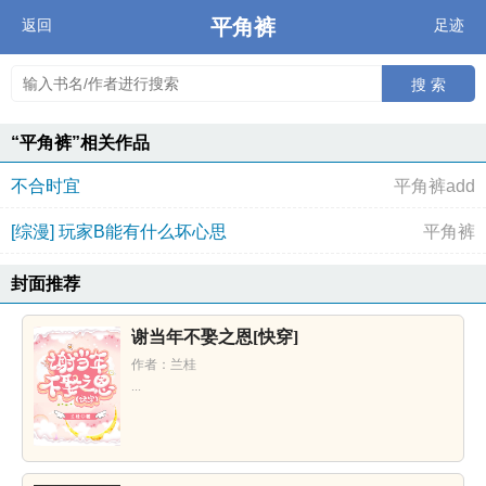
平角裤
返回
足迹
搜 索
“平角裤”相关作品
不合时宜
平角裤add
[综漫] 玩家B能有什么坏心思
平角裤
封面推荐
谢当年不娶之恩[快穿]
作者：兰桂
...