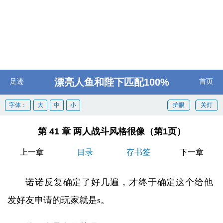
漂亮人鱼和陛下匹配100%
足迹
首页
字体：
大
中
小
护眼
关灯
第 41 章 两人战斗风格很像（第1页）
上一章
目录
存书签
下一章
诺诺反复确定了好几遍，才终于确定这个给他
发好友申请的玩家就是s。