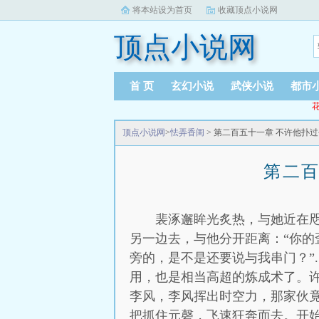
将本站设为首页
收藏顶点小说网
顶点小说网
首 页
玄幻小说
武侠小说
都市
花
顶点小说网
>
怯弄香闺
> 第二百五十一章 不许他扑
第二百
裴涿邂眸光炙热，与她近在
另一边去，与他分开距离：“你
旁的，是不是还要说与我串门？”.
用，也是相当高超的炼成术了。
李风，李风挥出时空力，那家伙
把抓住元磬，飞速狂奔而去。开