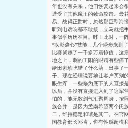
年也没有关系，他们恢复起来会
遭受了其他魔王的致命攻击。最
易。战得正酣时，忽然那巨型海
听到电话响都不敢接，立马就把
事似乎历历在目。呼！此时，一
“疾影袭心”技能，几个瞬步来到
比赛就赚了一千多万震惊值，这
地之上，刺的王阳的眼睛有些痛了
给田素珍吃错了什么药，出事了
子。现在经理说要她让客户买别
眼生疼，一些修为底下的人直接
以后，并没有直接进入到了这军
怕的，能无数剑气汇聚周身，按
族合并，是因为孟南希望两个氏
二，维持稳定和谐是其三。在官网
国教育部长邓肯，也有性感超模和