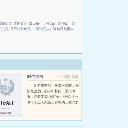
暖暖冷霄
灭世重置
浴火重生，只为你
黑神话：我
幻之境
杀死这只幽灵
（综漫同人）迦勒底负责人
时代突击
冰城攻城狮
新鲜兴奋的，寻常平淡的，畏
惧怯生的，心有不甘的，天南海
北，怀着不同心情的一批登科人走
进了军工大院豪迈直爽的，懦弱老
实的，高冷孤傲的，八面玲珑的，
同一屋檐下，各具性格的年轻人彼
此碰撞着，深入了解着按部就班
的，提前布局的，砥砺前行的...