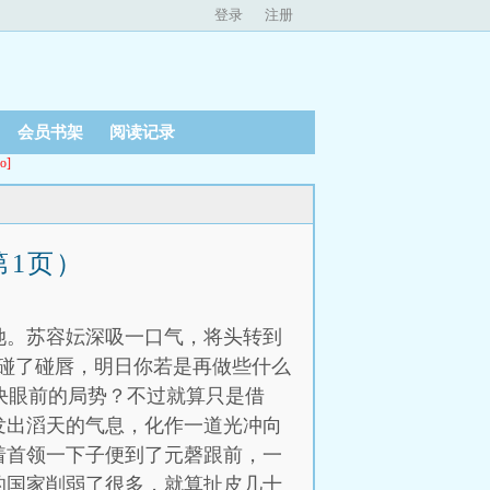
登录
注册
会员书架
阅读记录
o]
第1页）
她。苏容妘深吸一口气，将头转到
碰了碰唇，明日你若是再做些什么
解决眼前的局势？不过就算只是借
发出滔天的气息，化作一道光冲向
着首领一下子便到了元磬跟前，一
的国家削弱了很多，就算扯皮几十