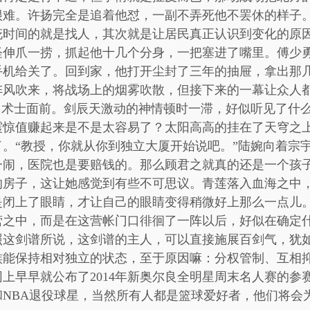
很难。许扬完全是追着他怼，一副不弄死他不罢休的样子
花时间的就是找人，其次就是让居民真正认识到变化的原
怪伸爪一捞，抓起他十几个分身，一把塞进了嘴里。傅少
手机给关了。回到家，他打开尘封了三年的抽屉，拿出那
阵风吹来，将战场上的烟雾吹散，但接下来的一幕让众人
了术士面前。剑辰天激动的神情顿时一滞，好似听见了什
震惊值赚起来是不是太容易了？太阳高高的挂在了天穹之
。“教授，你就从你到独立大厦开始说吧。”陆婉向着宗
一闹，医院也是要赔钱的。那么顾君之就真的还是一个孩
的房子，这让她感觉到有些不可思议。青莲落入血海之中
是闭上了眼睛，才让自己的眼睛变得稍微好上那么一点儿
营之中，而是在这营帐门口徘徊了一阵以后，好似在确定
照这剑谱所说，这剑谱的主人，可以直接施展百剑气，犹
族能保持相对独立的状态，至于原因嘛：分权管制、互相
上早早就公布了2014年新奥尔良全明星周末名人赛的参
NBA退役球星，当然所有人都是篮球爱好者，他们将会