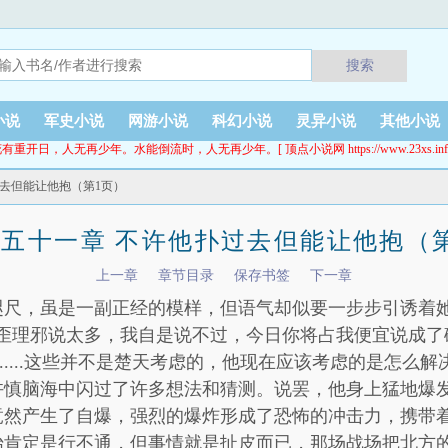
搜索
小说
军史小说
网游小说
科幻小说
灵异小说
其他小说
有重开日，人无再少年。水能倒流时，人无再少年。[ 顶点小说网 https://www.23xs.inf
过去但能让他抱（第1页）
五十一章 不许他扑过去但能让他抱（
上一章
章节目录
保存书签
下一章
咫尺，虽是一副正经的模样，但语气却似要一步步引诱着
的歪理邪说太多，我自是说不过，今日你将占我便宜说成了
.....这些并不是楚天考虑的，他现在应该考虑的是怎么
许慎脑海中闪过了许多想法和猜测。说罢，他身上猛地爆
竟然产生了自爆，强烈的爆炸形成了恐怖的冲击力，携带
始肯定是行不通，但事情就是扯皮而已，那场战场把北方