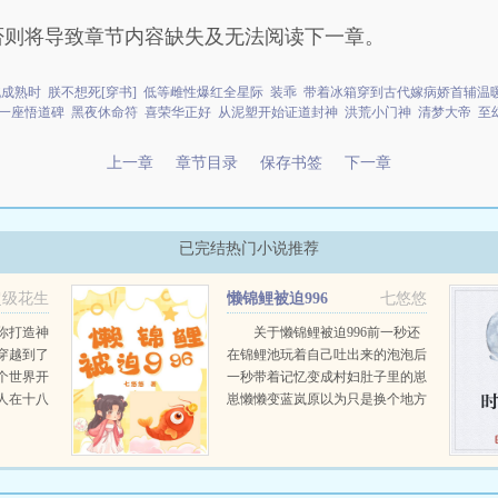
否则将导致章节内容缺失及无法阅读下一章。
桃成熟时
朕不想死[穿书]
低等雌性爆红全星际
装乖
带着冰箱穿到古代嫁病娇首辅温
一座悟道碑
黑夜休命符
喜荣华正好
从泥塑开始证道封神
洪荒小门神
清梦大帝
至
上一章
章节目录
保存书签
下一章
已完结热门小说推荐
超级花生
懒锦鲤被迫996
七悠悠
你打造神
关于懒锦鲤被迫996前一秒还
穿越到了
在锦鲤池玩着自己吐出来的泡泡后
个世界开
一秒带着记忆变成村妇肚子里的崽
人在十八
崽懒懒变蓝岚原以为只是换个地方
界成为一
继续吐泡泡玩可谁能告诉她为什么
秘境，点
家里这么破又这么穷啊？还一大家
惊讶发
子一起逃荒？这样的家庭真的能养
...
活懒懒吗？事实证明，还...