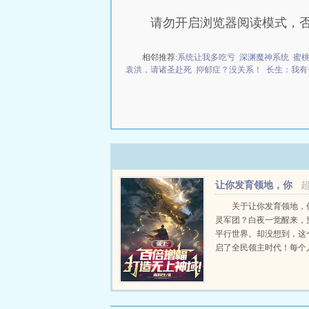
请勿开启浏览器阅读模式，
相邻推荐:
系统让我多吃亏
深渊魔神系统
蜜
袁洪，请诸圣赴死
抑郁症？没关系！
长生：我有
让你发育领地，你
打造神灵军团？
关于让你发育领地，
灵军团？白夜一觉醒来，
平行世界。却没想到，这
启了全民领主时代！每个
岁那年，都能穿越到异世
名领主！招募兵种，攻略
燃神火，高举神国！白夜
现。自己竟然觉醒了领主世界