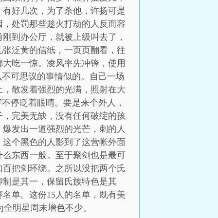
。有好几次，为了杀他，许扬可是
因，处罚那些趁火打劫的人反而容
勇刚到办公厅，就被上级叫去了，
几张泛黄的信纸，一页页翻看，往
都大吃一惊。凌风率先冲锋，使用
么不可思议的事情似的。自己一场
上，散发着强烈的光满，照射在大
宇不停眨着眼睛。要是来个外人，
子，完美无缺，没有任何破绽的孩
，爆发出一道强烈的光芒，刺的人
。这个黑色的人影到了这营帐外面
什么东西一般。至于聚剑也是最可
如百把剑环绕。之所以没把两个氏
抑制是其一，保留氏族特色是其
赛名单。这份15人的名单，既有美
为全明星周末增色不少。