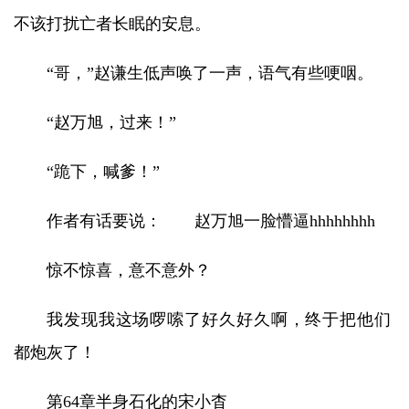
不该打扰亡者长眠的安息。
“哥，”赵谦生低声唤了一声，语气有些哽咽。
“赵万旭，过来！”
“跪下，喊爹！”
作者有话要说： 赵万旭一脸懵逼hhhhhhhh
惊不惊喜，意不意外？
我发现我这场啰嗦了好久好久啊，终于把他们
都炮灰了！
第64章半身石化的宋小杳