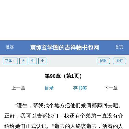
震惊玄学圈的吉祥物书包网
足迹
首页
字体：
大
中
小
护眼
关灯
第90章（第1页）
上一章
目录
存书签
下一章
“谦生，帮我找个地方把他们娘俩都葬回去吧。
正好，我可以告诉她们，我还有个弟弟一直没有介
绍给她们正式认识。”逝去的人终该逝去，活着的人