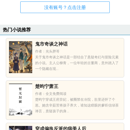
没有账号？点击注册
热门小说推荐
鬼市奇谈之神话
作者：光头胖哥
关于鬼市奇谈之神话是一部结合了悬疑奇幻与冒险元素
的小说。主人公柳青，一位年轻的古董商，意外踏入了
一个隐藏在现...
楚昀宁萧王
作者：全文免费阅读
楚昀宁穿成王府弃妃，被圈禁在冷院，肚里还怀了个
崽。她含辛茹苦将孩子养大，谁知这瞎眼的爹听信绿茶
谗言，质疑孩子的身...
穿成偏执反派的病美人后