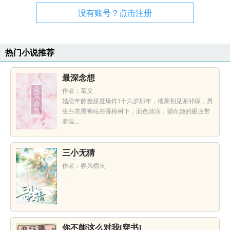
没有账号？点击注册
热门小说推荐
最深念想
作者：慕义
婚恋年龄差甜度爆炸1十六岁那年，檀茉初见谢祁琛，男
生白衣黑裤站在香樟树下，面色清润，望向她的眼底带
着温...
三小无猜
作者：春风榴火
...
你不能这么对我[穿书]