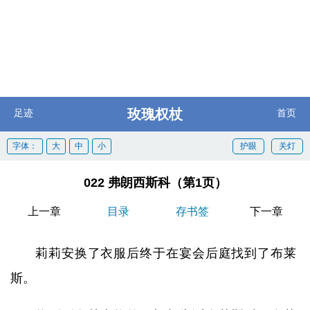
玫瑰权杖
足迹
首页
字体：
大
中
小
护眼
关灯
022 弗朗西斯科（第1页）
上一章
目录
存书签
下一章
莉莉安换了衣服后终于在宴会后庭找到了布莱
斯。