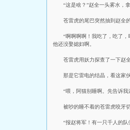
“这是啥？”赵全一头雾水，
苍雷虎的尾巴突然抽到赵全
“啊啊啊啊！我吃了，吃了，
他还没娶媳妇啊。
苍雷虎用妖力探查了一下赵
那是它雷电的结晶，看这家
“喂，阿猫别睡啊。先告诉我
被吵的睡不着的苍雷虎咬牙
“报赵将军！有一只千人的队