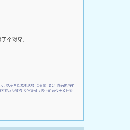
捅了个对穿。
人，换亲军官宠妻成瘾
若有情
名分
魔头修为尽
农村糙汉反被撩
冷宫谪仙：陛下的云公子又睡着