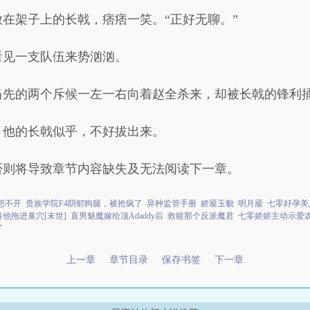
在架子上的长戟，痞痞一笑。“正好无聊。”
看见一支队伍来势汹汹。
当先的两个斥候一左一右向着赵全杀来，却被长戟的锋利
，他的长戟似乎，不好拔出来。
否则将导致章节内容缺失及无法阅读下一章。
想不开
贵族学院F4阴郁狗腿，被抢疯了
异种监管手册
娇靥玉貌
明月靥
七零好孕美
将他拖进巢穴[末世]
直男魅魔嫁给顶Adaddy后
救赎那个反派魔君
七零娇娇主动示爱
了
上一章
章节目录
保存书签
下一章