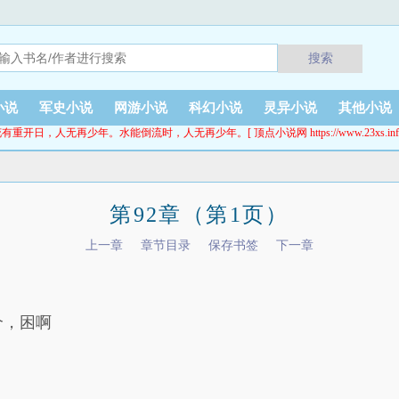
搜索
小说
军史小说
网游小说
科幻小说
灵异小说
其他小说
有重开日，人无再少年。水能倒流时，人无再少年。[ 顶点小说网 https://www.23xs.inf
第92章（第1页）
上一章
章节目录
保存书签
下一章
个，困啊