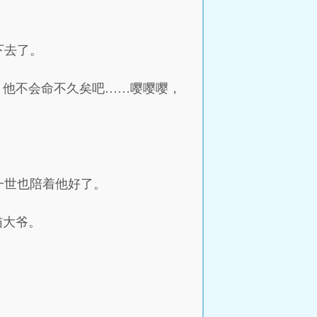
下去了。
。他不会命不久矣吧……嘤嘤嘤，
一世也陪着他好了。
猫大爷。