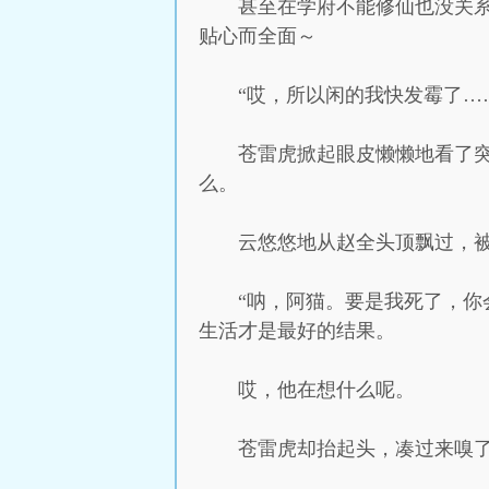
甚至在学府不能修仙也没关
贴心而全面～
“哎，所以闲的我快发霉了…
苍雷虎掀起眼皮懒懒地看了
么。
云悠悠地从赵全头顶飘过，
“呐，阿猫。要是我死了，你
生活才是最好的结果。
哎，他在想什么呢。
苍雷虎却抬起头，凑过来嗅