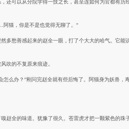
系，还可以从分院学得一技之长，甚至连如何为官都有历
…阿猫，你是不是也觉得无聊了。”
突然多愁善感起来的赵全一眼，打了个大大的哈气。它能
被风吹的不复原来痕迹。
会怎么办？”刚问完赵全就有些后悔了。阿猫身为妖兽，
了嗅赵全的味道。犹豫了很久。苍雷虎才把一颗紫色的珠