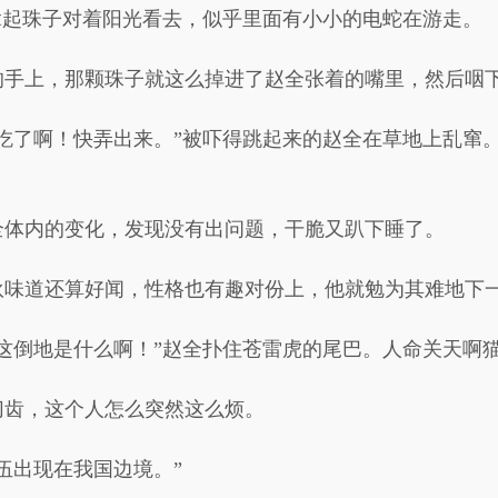
拿起珠子对着阳光看去，似乎里面有小小的电蛇在游走。
的手上，那颗珠子就这么掉进了赵全张着的嘴里，然后咽
吃了啊！快弄出来。”被吓得跳起来的赵全在草地上乱窜
全体内的变化，发现没有出问题，干脆又趴下睡了。
伙味道还算好闻，性格也有趣对份上，他就勉为其难地下
这倒地是什么啊！”赵全扑住苍雷虎的尾巴。人命关天啊
切齿，这个人怎么突然这么烦。
伍出现在我国边境。”