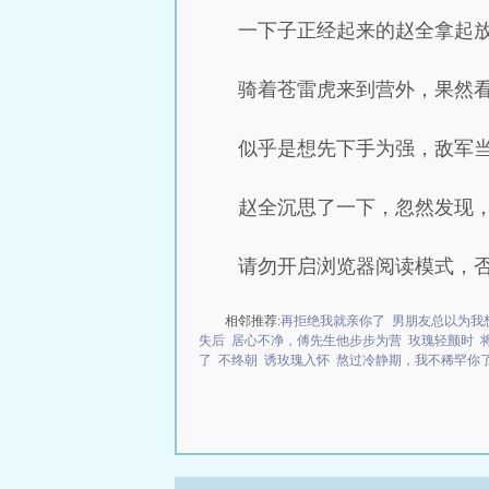
一下子正经起来的赵全拿起放
骑着苍雷虎来到营外，果然
似乎是想先下手为强，敌军
赵全沉思了一下，忽然发现
请勿开启浏览器阅读模式，
相邻推荐:
再拒绝我就亲你了
男朋友总以为我
失后
居心不净，傅先生他步步为营
玫瑰轻颤时
了
不终朝
诱玫瑰入怀
熬过冷静期，我不稀罕你