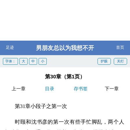
男朋友总以为我想不开
足迹
首页
字体：
大
中
小
护眼
关灯
第30章（第1页）
上一章
目录
存书签
下一章
第31章小段子之第一次
时颐和沈书彦的第一次有些手忙脚乱，两个人