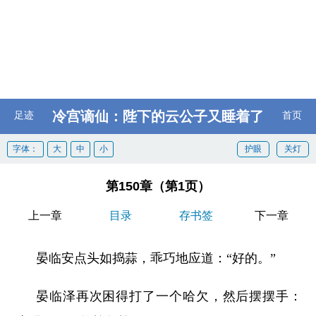
冷宫谪仙：陛下的云公子又睡着了
足迹
首页
字体：
大
中
小
护眼
关灯
第150章（第1页）
上一章
目录
存书签
下一章
晏临安点头如捣蒜，乖巧地应道：“好的。”
晏临泽再次困得打了一个哈欠，然后摆摆手：